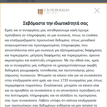
βασιμότητάς της
στις 21 Ιουλίου 2026
Από τη διάταξη του άρθρου 904 Α.Κ. προκύπτει ότι η αγωγή του
αδικαιολόγητου πλουτισμού είναι επιβοηθητικής ουσιαστικά
Σεβόμαστε την ιδιωτικότητά σας
φύσης και μπορεί να ασκηθεί μόνο όταν ελλείπουν οι
Εμείς και οι συνεργάτες μας αποθηκεύουμε και/ή έχουμε
προϋποθέσεις της αγωγής από τη σύμβαση ή την αδικοπραξία,
πρόσβαση σε πληροφορίες σε μια συσκευή, όπως τα cookies,
εκτός εάν θεμελιώνεται σε πραγματικά περιστατικά διαφορετικά
και επεξεργαζόμαστε προσωπικά δεδομένα, όπως μοναδικοί
ή πρόσθετα α
... [περισσότερα]
αναγνωριστικοί και προσαρμοσμένες πληροφορίες που
αποστέλλονται από μια συσκευή για εξατομικευμένες διαφημίσεις
και περιεχόμενο, μέτρηση διαφήμισης και περιεχομένου, έρευνα
ακροατηρίου και ανάπτυξη υπηρεσιών.
Με την άδειά σας, εμείς
και οι συνεργάτες μας ενδέχεται να χρησιμοποιήσουμε ακριβή
δεδομένα γεωγραφικής τοποθεσίας και ταυτοποίησης μέσω
Περί παραγραφής αξιώσεων κατά του Δημοσίου
σάρωσης συσκευών. Μπορείτε να κάνετε κλικ για να συναινέσετε
στην επεξεργασία από εμάς και τους 1733 συνεργάτες μας όπως
στις 20 Ιουλίου 2026
περιγράφεται παραπάνω. Εναλλακτικά, μπορείτε να κάνετε κλικ
Το άρθρο 140 του ν. 4270/2014 (Δημόσιο Λογιστικό) ορίζει ότι:
για να αρνηθείτε να συναινέσετε ή να αποκτήσετε πρόσβαση σε
«Άρθρο 140 Παραγραφή απαιτήσεων κατά του Δημοσίου
πιο λεπτομερείς πληροφορίες και να αλλάξετε τις προτιμήσεις
Οποιαδήποτε απαίτηση κατά του Δημοσίου, πλην εκείνων για τις
σας πριν συναινέσετε.
Λάβετε υπόψη ότι κάποια επεξεργασία
οποίες εφαρμόζονται οι διατάξεις του Κώδικα Φορολογικής
των προσωπικών σας δεδομένων ενδέχεται να μην απαιτεί τη