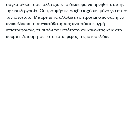
Διαδικασίας (ν. 4174/2013, Α΄ 170), παραγράφεται μετά την
συγκατάθεσή σας, αλλά έχετε το δικαίωμα να αρνηθείτε αυτήν
την επεξεργασία. Οι προτιμήσεις σαςθα ισχύουν μόνο για αυτόν
παρέ
... [περισσότερα]
τον ιστότοπο. Μπορείτε να αλλάξετε τις προτιμήσεις σας ή να
ανακαλέσετε τη συγκατάθεσή σας ανά πάσα στιγμή
επιστρέφοντας σε αυτόν τον ιστότοπο και κάνοντας κλικ στο
κουμπί "Απορρήτου" στο κάτω μέρος της ιστοσελίδας.
Η αρχή της μη χειροτέρευσης της θέσης του
εκκαλούντος κατ’ άρθρο 536 ΚΠολΔ και τα όρια του
μεταβιβαστικού αποτελέσματος της έφεσης (522
ΚΠολΔ) - Η έκταση της εξουσίας του εφετείου μετά την
εξαφάνιση της πρωτόδικης απόφασης
στις 17 Ιουλίου 2026
Από τον συνδυασμό των διατάξεων των άρθρων 522, 524, 525,
526 και 536 του ΚΠολΔ, προκύπτει ότι με την άσκηση της έφεσης
η υπόθεση μεταβιβάζεται στο δευτεροβάθμιο δικαστήριο, κατά
τα καθοριζόμενα με την έφεση και τους πρόσθετους λόγους
όρια. Το εφετείο επιλαμβανόμενο της διαφοράς εξετάζει εάν,
κατ’ ο
... [περισσότερα]