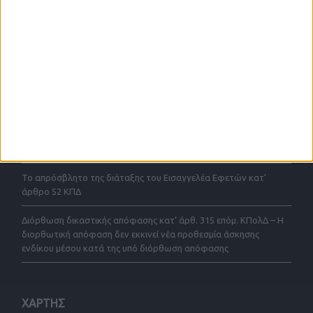
τομείς δραστηριοτήτων που παραθέτουμε στην ιστοσελίδα μας.
ΤΕΛΕΥΤΑΙΕΣ ΑΝΑΡΤΗΣΕΙΣ
Το απρόσβλητο της διάταξης του Εισαγγελέα Εφετών για
έγκριση αρχειοθέτησης κατ αρθρο 43 παρ. 4 ΚΠΔ με ένδικα μέσα
και με την προσφυγή του 52ΚΠΔ
Σύμβαση αποκλειστικής μεσιτείας άρθρου 200 παρ. 4 του Ν.
4072/2012
Το απρόσβλητο της διάταξης του Εισαγγελέα Εφετών κατ’
άρθρο 52 ΚΠΔ
Διόρθωση δικαστικής απόφασης κατ’ άρθ. 315 επόμ. ΚΠολΔ – Η
διορθωτική απόφαση δεν εκκινεί νέα προθεσμία άσκησης
ενδίκου μέσου κατά της υπό διόρθωση απόφασης
ΧΑΡΤΗΣ