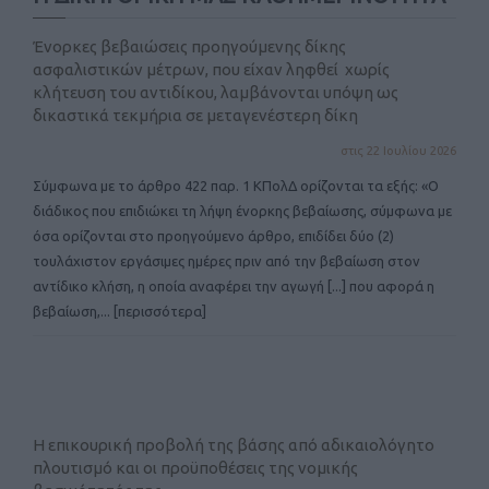
Ένορκες βεβαιώσεις προηγούμενης δίκης
ασφαλιστικών μέτρων, που είχαν ληφθεί χωρίς
κλήτευση του αντιδίκου, λαμβάνονται υπόψη ως
δικαστικά τεκμήρια σε μεταγενέστερη δίκη
στις 22 Ιουλίου 2026
Σύμφωνα με το άρθρο 422 παρ. 1 ΚΠολΔ ορίζονται τα εξής: «Ο
διάδικος που επιδιώκει τη λήψη ένορκης βεβαίωσης, σύμφωνα με
όσα ορίζονται στο προηγούμενο άρθρο, επιδίδει δύο (2)
τουλάχιστον εργάσιμες ημέρες πριν από την βεβαίωση στον
αντίδικο κλήση, η οποία αναφέρει την αγωγή [...] που αφορά η
βεβαίωση,
... [περισσότερα]
Η επικουρική προβολή της βάσης από αδικαιολόγητο
πλουτισμό και οι προϋποθέσεις της νομικής