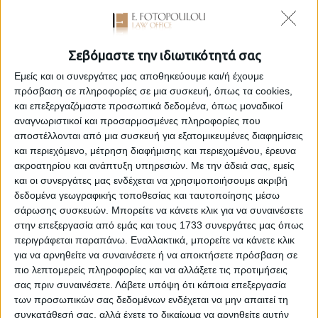
άρθρο 25 § 5 του Ν. 2915/2001, συνάγεται, ότι η υιοθεσία
ενηλίκου επιτρέπεται μόνο όταν ο υιοθετούμενος είναι συγγενής
ως και τον τέταρτο βαθμό εξ αίματος ή εξ αγχιστείας αυτού που
Σεβόμαστε την ιδιωτικότητά σας
υιοθετεί. Στ
... [περισσότερα]
Εμείς και οι συνεργάτες μας αποθηκεύουμε και/ή έχουμε
πρόσβαση σε πληροφορίες σε μια συσκευή, όπως τα cookies,
και επεξεργαζόμαστε προσωπικά δεδομένα, όπως μοναδικοί
αναγνωριστικοί και προσαρμοσμένες πληροφορίες που
αποστέλλονται από μια συσκευή για εξατομικευμένες διαφημίσεις
Εξαίρεση από τη διαδικασία ρευστοποίησης ψιλής
και περιεχόμενο, μέτρηση διαφήμισης και περιεχομένου, έρευνα
κυριότητας λόγω της εκτίμησης του δικαστηρίου ότι δε
ακροατηρίου και ανάπτυξη υπηρεσιών.
Με την άδειά σας, εμείς
θα προκαλέσει αγοραστικό ενδιαφέρον κατά το άρθρο 9
και οι συνεργάτες μας ενδέχεται να χρησιμοποιήσουμε ακριβή
παρ. 1 του Ν. 3869/2010
δεδομένα γεωγραφικής τοποθεσίας και ταυτοποίησης μέσω
σάρωσης συσκευών. Μπορείτε να κάνετε κλικ για να συναινέσετε
στις 15 Ιανουαρίου 2013
στην επεξεργασία από εμάς και τους 1733 συνεργάτες μας όπως
To Ειρηνοδικείο Ελευσίνας, με την υπ’ αρ. 1/2012 απόφασή του
περιγράφεται παραπάνω. Εναλλακτικά, μπορείτε να κάνετε κλικ
έκρινε μεταξύ άλλων ότι «Όσον αφορά το δεύτερο ακίνητο,
για να αρνηθείτε να συναινέσετε ή να αποκτήσετε πρόσβαση σε
ενόψει του γεγονότος ότι πρόκειται για οικία, εμβαδού 50,63 τ.μ.
πιο λεπτομερείς πληροφορίες και να αλλάξετε τις προτιμήσεις
σε οικόπεδο 1.162,50 τ.μ., με έτος κατασκευής 1951, που
σας πριν συναινέσετε.
Λάβετε υπόψη ότι κάποια επεξεργασία
βρίσκεται στο χωρίο Σκοτούσσα του νομού Σερρών, ο δε αιτών
των προσωπικών σας δεδομένων ενδέχεται να μην απαιτεί τη
κ
... [περισσότερα]
συγκατάθεσή σας, αλλά έχετε το δικαίωμα να αρνηθείτε αυτήν