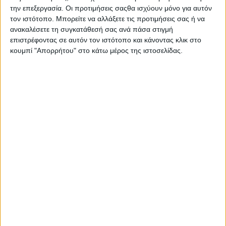
την επεξεργασία. Οι προτιμήσεις σαςθα ισχύουν μόνο για αυτόν
τον ιστότοπο. Μπορείτε να αλλάξετε τις προτιμήσεις σας ή να
ανακαλέσετε τη συγκατάθεσή σας ανά πάσα στιγμή
επιστρέφοντας σε αυτόν τον ιστότοπο και κάνοντας κλικ στο
κουμπί "Απορρήτου" στο κάτω μέρος της ιστοσελίδας.
Νέα αγορανομική διάταξη σχετικά με την πώληση
καυσόξυλων και δικαίωμα του καταναλωτή να μην
καταβάλει αντίτιμο αν δεν λάβει απόδειξη
στις 13 Ιανουαρίου 2013
Σύμφωνα με την υπ' αριθμ. 4/2012 αγορανομική διάταξη του
Υφυπουργού Ανάπτυξης, Ανταγωνιστικότητας, Υποδομών,
Μεταφορών και Δικτύων σχετικά με τη λιανική πώληση
καυσόξυλων και το δικαίωμα του καταναλωτή να μην καταβάλει
αντίτιμο αν δεν λάβει το νόμιμο παραστατικό στοιχείο της
συναλλαγής του (ΦΕΚ Β/33
... [περισσότερα]