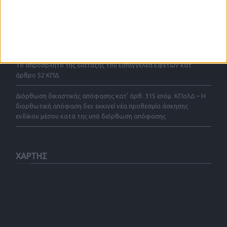
έγκριση αρχειοθέτησης κατ αρθρο 43 παρ. 4 ΚΠΔ με ένδικα μέσα
και με την προσφυγή του 52ΚΠΔ
Σύμβαση αποκλειστικής μεσιτείας άρθρου 200 παρ. 4 του Ν.
4072/2012
Το απρόσβλητο της διάταξης του Εισαγγελέα Εφετών κατ’
άρθρο 52 ΚΠΔ
Διόρθωση δικαστικής απόφασης κατ’ άρθ. 315 επόμ. ΚΠολΔ – Η
διορθωτική απόφαση δεν εκκινεί νέα προθεσμία άσκησης
ενδίκου μέσου κατά της υπό διόρθωση απόφασης
ΧΑΡΤΗΣ