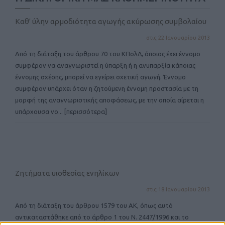
Καθ' ύλην αρμοδιότητα αγωγής ακύρωσης συμβολαίου
στις 22 Ιανουαρίου 2013
Από τη διάταξη του άρθρου 70 του ΚΠολΔ, όποιος έχει έννομο
συμφέρον να αναγνωριστεί η ύπαρξη ή η ανυπαρξία κάποιας
έννομης σχέσης, μπορεί να εγείρει σχετική αγωγή. Έννομο
συμφέρον υπάρχει όταν η ζητούμενη έννομη προστασία με τη
μορφή της αναγνωριστικής αποφάσεως, με την οποία αίρεται η
υπάρχουσα νο
... [περισσότερα]
Ζητήματα υιοθεσίας ενηλίκων
στις 18 Ιανουαρίου 2013
Από τη διάταξη του άρθρου 1579 του ΑΚ, όπως αυτό
αντικαταστάθηκε από το άρθρο 1 του Ν. 2447/1996 και το