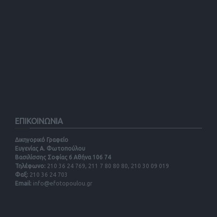
ΕΠΙΚΟΙΝΩΝΙΑ
Δικηγορικό Γραφείο
Ευγενίας Α. Φωτοπούλου
Βασιλίσσης Σοφίας 6 Αθήνα 106 74
Τηλέφωνο:
210 36 24 769, 211 7 80 80 80, 210 30 09 019
Φαξ:
210 36 24 703
Email:
info@efotopoulou.gr