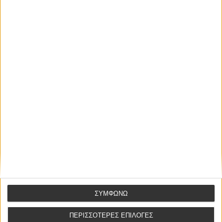
email:
info@efotopoulou.gr
[1]
Βλ. υπ’ αριθμόν 337/2021 απόφαση Αρείου Πάγου,
δημοσιευμένη σε ΤΝΠ ΝΟΜΟΣ
[2]
Βλ. Βασίλη Αντ. Βαθρακοκοίλη, Κώδικας Πολιτικής
Δικονομίας, Ερμηνευτική – Νομολογιακή Ανάλυση, Τόμος Β’,
Αθήνα 1994, άρθρο 294, σελ. 338
ΑΦΗΣΤΕ ΕΝΑ ΣΧΟΛΙΟ
Το email σας δεν θα δημοσιευτεί
ΣΥΜΦΩΝΩ
ΠΕΡΙΣΣΟΤΕΡΕΣ ΕΠΙΛΟΓΕΣ