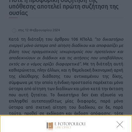
υπόθεσης αποτελεί πρώτη συζήτηση της
ουσίας
στις 12 Φεβρουαρίου 2024
Κατά τη διάταξη του άρθρου 106 ΚΠολΔ
“το δικαστήριο
ενεργεί μόνο ύστερα από αίτηση διαδίκου και αποφασίζει με
βάση τους πραγματικούς ισχυρισμούς που προτείνουν και
αποδεικνύουν οι διάδικοι και τις αιτήσεις που υποβάλλουν,
εκτός αν ο νόμος ορίζει διαφορετικά”.
Με τη διάταξη αυτή
καθιερώνεται, πλην άλλων, και η θεμελιακή δικονομική αρχή
της ελεύθερης διάθεσης του αντικειμένου της δίκης,
σύμφωνα με την οποία η ένδικη προστασία παρέχεται μόνο
ύστερα από αίτηση των διαδίκων και μόνο κατά την έκταση
που αυτή ζητείται. Το δικαστήριο δεν έχει εξουσία να
επιληφθεί αυτεπαγγέλτως μίας διαφοράς, παρά μόνο
ύστερα από σχετική αίτηση του διαδίκου, αν δε, παρά
ταύτα, προβεί σε εκδίκαση και έκδοση απόφασης, τότε
αυτή η απόφαση είναι ελαττωματική, διότι αντίκειται στην
εν λόγω διαθετική αρχή.