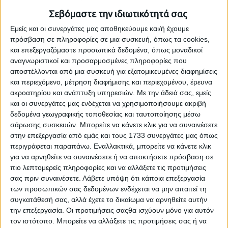
Σεβόμαστε την ιδιωτικότητά σας
Έλλειψη αίτησης υπάρχει και όταν έγινε παραίτηση από το
δικόγραφο της αγωγής, διότι η παραίτηση αυτή, σύμφωνα
Εμείς και οι συνεργάτες μας αποθηκεύουμε και/ή έχουμε
με το άρθρο 295 παρ. 1 εδ. α` ΚΠολΔ, έχει ως αποτέλεσμα η
πρόσβαση σε πληροφορίες σε μια συσκευή, όπως τα cookies,
αγωγή να θεωρείται ότι δεν ασκήθηκε, αφού η παραίτηση
και επεξεργαζόμαστε προσωπικά δεδομένα, όπως μοναδικοί
επιφέρει την κατάργηση της δίκης και την αποξένωση του
αναγνωριστικοί και προσαρμοσμένες πληροφορίες που
δικαστηρίου από κάθε εξουσία επ` αυτής, ενώ αίρονται
αποστέλλονται από μια συσκευή για εξατομικευμένες διαφημίσεις
αναδρομικά οι δικονομικές και οι περισσότερες από τις
και περιεχόμενο, μέτρηση διαφήμισης και περιεχομένου, έρευνα
ουσιαστικές συνέπειες της άσκησής της (ΑΠ 781/2020,
ακροατηρίου και ανάπτυξη υπηρεσιών.
Με την άδειά σας, εμείς
453/2007, ΑΠ 1348/2006). Ειδικότερα, κατά το άρθρο 297
και οι συνεργάτες μας ενδέχεται να χρησιμοποιήσουμε ακριβή
ΚΠολΔ
,”η παραίτηση κατά τα άρθρα 294 και 296 ΚΠολΔ
δεδομένα γεωγραφικής τοποθεσίας και ταυτοποίησης μέσω
γίνεται με δήλωση που καταχωρίζεται στα πρακτικά ή με
σάρωσης συσκευών. Μπορείτε να κάνετε κλικ για να συναινέσετε
δικόγραφο που επιδίδεται στον αντίδικο του παραιτουμένου ή
στην επεξεργασία από εμάς και τους 1733 συνεργάτες μας όπως
με δήλωση στις προτάσεις”
. Ως δικόγραφο νοείται κάθε
περιγράφεται παραπάνω. Εναλλακτικά, μπορείτε να κάνετε κλικ
έγγραφο, που συντάσσεται από τον διάδικο ή τον δικαστικό
για να αρνηθείτε να συναινέσετε ή να αποκτήσετε πρόσβαση σε
του πληρεξούσιο, για την πιστοποίηση της διαδικαστικής
πιο λεπτομερείς πληροφορίες και να αλλάξετε τις προτιμήσεις
πράξης παραίτησης, δηλαδή ακόμη και η εξώδικη δήλωση, η
σας πριν συναινέσετε.
Λάβετε υπόψη ότι κάποια επεξεργασία
οποία, κατ` άρθρο 118 ΚΠολΔ, επιδίδεται από τον δηλούντα
των προσωπικών σας δεδομένων ενδέχεται να μην απαιτεί τη
διάδικο στον αντίδικό του (ΑΠ 834/2005).
συγκατάθεσή σας, αλλά έχετε το δικαίωμα να αρνηθείτε αυτήν
την επεξεργασία. Οι προτιμήσεις σαςθα ισχύουν μόνο για αυτόν
Η παραίτηση αυτή συνιστά ανάκληση της συγκεκριμένης
τον ιστότοπο. Μπορείτε να αλλάξετε τις προτιμήσεις σας ή να