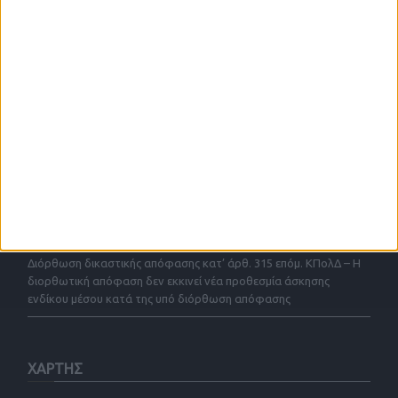
ΤΕΛΕΥΤΑΙΕΣ ΑΝΑΡΤΗΣΕΙΣ
Το απρόσβλητο της διάταξης του Εισαγγελέα Εφετών για
έγκριση αρχειοθέτησης κατ αρθρο 43 παρ. 4 ΚΠΔ με ένδικα μέσα
και με την προσφυγή του 52ΚΠΔ
Σύμβαση αποκλειστικής μεσιτείας άρθρου 200 παρ. 4 του Ν.
4072/2012
Το απρόσβλητο της διάταξης του Εισαγγελέα Εφετών κατ’
άρθρο 52 ΚΠΔ
Διόρθωση δικαστικής απόφασης κατ’ άρθ. 315 επόμ. ΚΠολΔ – Η
διορθωτική απόφαση δεν εκκινεί νέα προθεσμία άσκησης
ενδίκου μέσου κατά της υπό διόρθωση απόφασης
ΧΑΡΤΗΣ