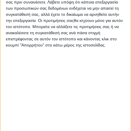
σας πριν συναινέσετε.
Λάβετε υπόψη ότι κάποια επεξεργασία
για το δίκαιο Περιβάλλοντος είναι η νομοθεσία περί
των προσωπικών σας δεδομένων ενδέχεται να μην απαιτεί τη
προστασίας των δασών και των δασικών εκτάσεων,
συγκατάθεσή σας, αλλά έχετε το δικαίωμα να αρνηθείτε αυτήν
αποτελούμενη κι αυτή με τη σειρά της από πληθώρα νόμων,
την επεξεργασία. Οι προτιμήσεις σαςθα ισχύουν μόνο για αυτόν
διατάξεων και εγκυκλίων που απαιτούν συνθετική χρήση.
τον ιστότοπο. Μπορείτε να αλλάξετε τις προτιμήσεις σας ή να
Στον αντίποδα βρίσκεται η σύνταξη υπομνημάτων ενώπιον
ανακαλέσετε τη συγκατάθεσή σας ανά πάσα στιγμή
της πρωτοβάθμιας και δευτεροβάθμιας επιτροπής επίλυσης
επιστρέφοντας σε αυτόν τον ιστότοπο και κάνοντας κλικ στο
δασικών αμφισβητήσεων για την άρση του χαρακτηρισμού
κουμπί "Απορρήτου" στο κάτω μέρος της ιστοσελίδας.
μιας έκτασης ως δασικής, την οποία επίσης αναλαμβάνουμε.
Επιπλέον, ζητήματα περιβαλλοντικής ευθύνης, διαχείρισης
αποβλήτων, περιβαλλοντικής πιστοποίησης και συσχέτισης
περιβάλλοντος με εσωτερική αγορά διεκδικούν ολοένα και
περισσότερο χώρο στο νομικό – πολιτικό γίγνεσθαι λόγω
του επείγοντος χαρακτήρα που αποκτά η ανησυχητικά
αυξανόμενη οικολογική καταστροφή.
ΤΕΛΕΥΤΑΙΕΣ ΑΝΑΡΤΗΣΕΙΣ
Το απρόσβλητο της διάταξης του Εισαγγελέα Εφετών για