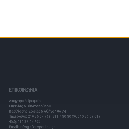
ΕΠΙΚΟΙΝΩΝΙΑ
Δικηγορικό Γραφείο
Ευγενίας Α. Φωτοπούλου
Βασιλίσσης Σοφίας 6 Αθήνα 106 74
Τηλέφωνο:
210 36 24 769, 211 7 80 80 80, 210 30 09 019
Φαξ:
210 36 24 703
Email:
info@efotopoulou.gr