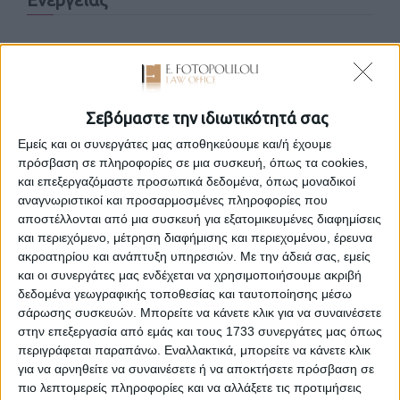
στις 14 Νοεμβρίου 2014
Αναλαμβάνουμε πλήρη νομική υποστήριξη και ενημέρωση
των επενδυτών σχετικά με την ισχύουσα νομοθεσία περί
Σεβόμαστε την ιδιωτικότητά σας
των Ανανεώσιμων Πηγών Ενέργειας, με μεγάλη εμπειρία
ειδικά στον τομέα των φωτοβολταϊκών σταθμών. Η
Εμείς και οι συνεργάτες μας αποθηκεύουμε και/ή έχουμε
πολυπλοκότητα των ερωτημάτων που γεννώνται γύρω από
πρόσβαση σε πληροφορίες σε μια συσκευή, όπως τα cookies,
τη διαρκώς μεταβαλλόμενη νομοθεσία για το δίκαιο της
και επεξεργαζόμαστε προσωπικά δεδομένα, όπως μοναδικοί
ενέργειας απαιτεί απαντήσεις που προϋποθέτουν
αναγνωριστικοί και προσαρμοσμένες πληροφορίες που
εξειδικευμένη γνώση και συνεχή παρακολούθηση όχι μόνο
αποστέλλονται από μια συσκευή για εξατομικευμένες διαφημίσεις
της σχετικής νομοθεσίας, αλλά και της πρακτικής που
και περιεχόμενο, μέτρηση διαφήμισης και περιεχομένου, έρευνα
εφαρμόζεται για την έκδοση των αδειών και την υλοποίηση
ακροατηρίου και ανάπτυξη υπηρεσιών.
Με την άδειά σας, εμείς
των έργων από τις εκάστοτε αρμόδιες αρχές. Παρέχουμε
και οι συνεργάτες μας ενδέχεται να χρησιμοποιήσουμε ακριβή
νομικές συμβουλές όχι μόνο κατά το στάδιο της
δεδομένα γεωγραφικής τοποθεσίας και ταυτοποίησης μέσω
προετοιμασίας του φακέλου αίτησης προς αδειοδότηση,
σάρωσης συσκευών. Μπορείτε να κάνετε κλικ για να συναινέσετε
ενώπιον της Ρυθμιστικής Αρχής Ενέργειας, της ΔΕΗ ή του
στην επεξεργασία από εμάς και τους 1733 συνεργάτες μας όπως
αρμόδιου Διαχειριστή, αλλά και σε κάθε επιπλοκή που
περιγράφεται παραπάνω. Εναλλακτικά, μπορείτε να κάνετε κλικ
ανακύπτει κατά τα στάδια της αδειοδοτικής διαδικασίας.
για να αρνηθείτε να συναινέσετε ή να αποκτήσετε πρόσβαση σε
Άμεσα συνδυαζόμενη με την υλοποίηση σταθμών
πιο λεπτομερείς πληροφορίες και να αλλάξετε τις προτιμήσεις
Ανανεώσιμων Πηγών Ενέργειας και νευραλγικής σημασίας