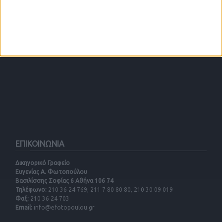
ΕΠΙΚΟΙΝΩΝΙΑ
Δικηγορικό Γραφείο
Ευγενίας Α. Φωτοπούλου
Βασιλίσσης Σοφίας 6 Αθήνα 106 74
Τηλέφωνο:
210 36 24 769, 211 7 80 80 80, 210 30 09 019
Φαξ:
210 36 24 703
Email:
info@efotopoulou.gr