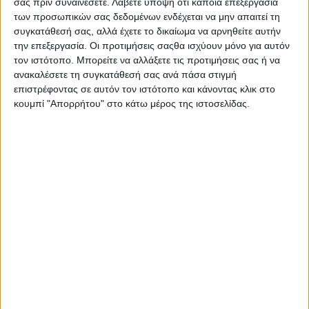
σας πριν συναινέσετε.
Λάβετε υπόψη ότι κάποια επεξεργασία
– Προστασία προγραμμάτων ηλεκτρονικών υπολογιστών και
των προσωπικών σας δεδομένων ενδέχεται να μην απαιτεί τη
βάσεων δεδομένων, προστασία περιουσιακού δικαιώματος
συγκατάθεσή σας, αλλά έχετε το δικαίωμα να αρνηθείτε αυτήν
στο διαδίκτυο, προστασία από παραπλανητική διαφήμιση
την επεξεργασία. Οι προτιμήσεις σαςθα ισχύουν μόνο για αυτόν
στο διαδίκτυο, κατάρτιση ηλεκτρονικών συμβάσεων,
τον ιστότοπο. Μπορείτε να αλλάξετε τις προτιμήσεις σας ή να
προσδιορισμός ευθύνης μεσαζόντων παροχής υπηρεσιών,
ανακαλέσετε τη συγκατάθεσή σας ανά πάσα στιγμή
πραγματικά ελαττώματα από φιλοξενία (hosting), ζητήματα
επιστρέφοντας σε αυτόν τον ιστότοπο και κάνοντας κλικ στο
απορρέοντα από το ηλεκτρονικό εμπόριο και την πληρωμή
κουμπί "Απορρήτου" στο κάτω μέρος της ιστοσελίδας.
με πιστωτική κάρτα, ζητήματα ηλεκτρονικής υπογραφής και
ηλεκτρονικών εγγράφων.
– Συμβάσεις μεταφοράς αριθμοδοτικών πόρων, συμβάσεις
παροχής τηλεπικοινωνιακών υπηρεσιών, πλήρη νομική
υποστήριξη σχετικά με το νομικό πλαίσιο της Εθνικής
Επιτροπής Τηλεπικοινωνιών και Ταχυδρομείων.
ΤΕΛΕΥΤΑΙΕΣ ΑΝΑΡΤΗΣΕΙΣ
Το απρόσβλητο της διάταξης του Εισαγγελέα Εφετών για
έγκριση αρχειοθέτησης κατ αρθρο 43 παρ. 4 ΚΠΔ με ένδικα μέσα