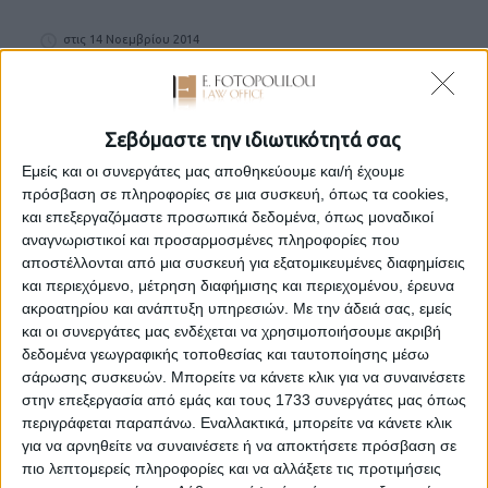
στις 14 Νοεμβρίου 2014
Το διαδίκτυο είναι το μεγαλύτερο σύστημα υπολογιστών
στον κόσμο και έχει καταφέρει να επηρεάσει την
καθημερινότητά μας, την παραγωγική διαδικασία, όλη τη
Σεβόμαστε την ιδιωτικότητά σας
συναλλακτική μας συμπεριφορά. Παρόλο που νόμος για το
διαδίκτυο δεν υπάρχει, ο κυβερνοχώρος ρυθμίζεται από
Εμείς και οι συνεργάτες μας αποθηκεύουμε και/ή έχουμε
συνδυασμό διατάξεων και ως εκ τούτου απαιτείται
πρόσβαση σε πληροφορίες σε μια συσκευή, όπως τα cookies,
σφαιρική γνώση του δικαιϊκού συστήματος. Άμεση σχέση με
και επεξεργαζόμαστε προσωπικά δεδομένα, όπως μοναδικοί
το δίκαιο των τεχνολογιών της πληροφορικής είναι και το
αναγνωριστικοί και προσαρμοσμένες πληροφορίες που
δίκαιο των τηλεπικοινωνιών, το οποίο ρυθμίζεται από
αποστέλλονται από μια συσκευή για εξατομικευμένες διαφημίσεις
διατάξεις εξειδικευμένες, μη δυνάμενες να αποκοπούν από
και περιεχόμενο, μέτρηση διαφήμισης και περιεχομένου, έρευνα
τεχνικές γνώσεις. Έχουμε αναλάβει και με αξιοπιστία
ακροατηρίου και ανάπτυξη υπηρεσιών.
Με την άδειά σας, εμείς
διεκπεραιώσει:
και οι συνεργάτες μας ενδέχεται να χρησιμοποιήσουμε ακριβή
– Σχέδια πολιτικής ασφαλείας ενώπιον της ΑΔΑΕ,
δεδομένα γεωγραφικής τοποθεσίας και ταυτοποίησης μέσω
γνωστοποιήσεις προς την ΕΕΤΤ, καταχωρήσεις και
σάρωσης συσκευών. Μπορείτε να κάνετε κλικ για να συναινέσετε
εκχωρήσεις ονομάτων χώρου (domain names), ζητήματα
στην επεξεργασία από εμάς και τους 1733 συνεργάτες μας όπως
προστασία δικαιωμάτων πνευματικής ιδιοκτησίας στο
περιγράφεται παραπάνω. Εναλλακτικά, μπορείτε να κάνετε κλικ
διαδίκτυο, συγγραφή όρων χρήσεως ιστοσελίδων,
για να αρνηθείτε να συναινέσετε ή να αποκτήσετε πρόσβαση σε
συμβάσεις διαβίβασης προσωπικών δεδομένων σε τρίτες
πιο λεπτομερείς πληροφορίες και να αλλάξετε τις προτιμήσεις
χώρες, ζητήματα προστασίας της ιδιωτικής ζωής.