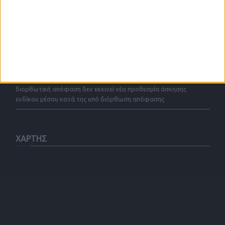
Σύμβαση αποκλειστικής μεσιτείας άρθρου 200 παρ. 4 του Ν.
4072/2012
Το απρόσβλητο της διάταξης του Εισαγγελέα Εφετών κατ’
άρθρο 52 ΚΠΔ
Διόρθωση δικαστικής απόφασης κατ’ άρθ. 315 επόμ. ΚΠολΔ – Η
διορθωτική απόφαση δεν εκκινεί νέα προθεσμία άσκησης
ενδίκου μέσου κατά της υπό διόρθωση απόφασης
ΧΑΡΤΗΣ