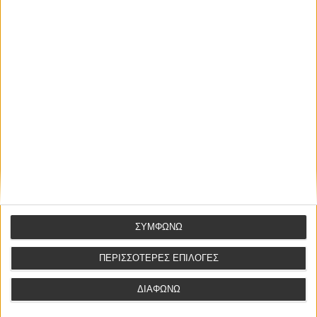
Αμυγδαλιά Τσιάρα, δικηγόρος
info
@efotopoulou.gr
ΑΦΗΣΤΕ ΕΝΑ ΣΧΟΛΙΟ
Το email σας δεν θα δημοσιευτεί
ΣΥΜΦΩΝΩ
ΠΕΡΙΣΣΟΤΕΡΕΣ ΕΠΙΛΟΓΕΣ
ΔΙΑΦΩΝΩ