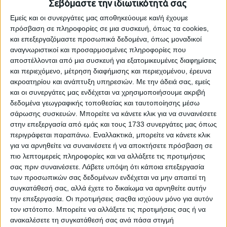
Σεβόμαστε την ιδιωτικότητά σας
ετών
και
κατά μία (1) ώρα, εφόσον έχει τέκνα ηλικίας από δύο
Εμείς και οι συνεργάτες μας αποθηκεύουμε και/ή έχουμε
(2) έως τεσσάρων (4) ετών.
Ο γονέας υπάλληλος δικαιούται εννέα
πρόσβαση σε πληροφορίες σε μια συσκευή, όπως τα cookies,
(9) μήνες άδεια με αποδοχές για ανατροφή παιδιού, εφόσον δεν
και επεξεργαζόμαστε προσωπικά δεδομένα, όπως μοναδικοί
κάνει χρήση του κατά το προηγούμενο εδάφιο μειωμένου ωραρίου
.
αναγνωριστικοί και προσαρμοσμένες πληροφορίες που
Για το γονέα που είναι
άγαμος
ή
χήρος
ή
διαζευγμένος
ή έχει
αποστέλλονται από μια συσκευή για εξατομικευμένες διαφημίσεις
αναπηρία 67% και άνω, το κατά μία ώρα μειωμένο ωράριο του
και περιεχόμενο, μέτρηση διαφήμισης και περιεχομένου, έρευνα
πρώτου εδαφίου ή η άδεια του προηγούμενου εδαφίου
ακροατηρίου και ανάπτυξη υπηρεσιών.
Με την άδειά σας, εμείς
προσαυξάνονται κατά έξι (6) μήνες ή ένα (1) μήνα αντίστοιχα».
και οι συνεργάτες μας ενδέχεται να χρησιμοποιήσουμε ακριβή
δεδομένα γεωγραφικής τοποθεσίας και ταυτοποίησης μέσω
Β. Ως προς την άδεια σχολικής επίδοσης
σάρωσης συσκευών. Μπορείτε να κάνετε κλικ για να συναινέσετε
Σύμφωνα με την
παρ. 6 και 7 του άρθρου 53 του Κώδικα
στην επεξεργασία από εμάς και τους 1733 συνεργάτες μας όπως
Δημοσίων Υπαλλήλων (Ν. 3528/2007)
, το οποίο προβλέπει
περιγράφεται παραπάνω. Εναλλακτικά, μπορείτε να κάνετε κλικ
διευκολύνσεις υπαλλήλων με οικογενειακές υποχρεώσεις
«6. Οι
για να αρνηθείτε να συναινέσετε ή να αποκτήσετε πρόσβαση σε
υπηρεσίες υποχρεούνται
να διευκολύνουν τους υπαλλήλους που
πιο λεπτομερείς πληροφορίες και να αλλάξετε τις προτιμήσεις
έχουν τέκνα τα οποία παρακολουθούν μαθήματα
πρωτοβάθμιας ή
σας πριν συναινέσετε.
Λάβετε υπόψη ότι κάποια επεξεργασία
δευτεροβάθμιας
εκπαίδευσης
, για να επισκέπτονται το σχολείο
των προσωπικών σας δεδομένων ενδέχεται να μην απαιτεί τη
των παιδιών τους, με σκοπό την παρακολούθηση της σχολικής
συγκατάθεσή σας, αλλά έχετε το δικαίωμα να αρνηθείτε αυτήν
τους επίδοσης.
την επεξεργασία. Οι προτιμήσεις σαςθα ισχύουν μόνο για αυτόν
7. Με
απόφαση του Υπουργού Εσωτερικών, Δημόσιας Διοίκησης
τον ιστότοπο. Μπορείτε να αλλάξετε τις προτιμήσεις σας ή να
και Αποκέντρωσης ρυθμίζονται οι λεπτομέρειες
εφαρμογής των
ανακαλέσετε τη συγκατάθεσή σας ανά πάσα στιγμή
διατάξεων της προηγούμενης παραγράφου και καθορίζεται το