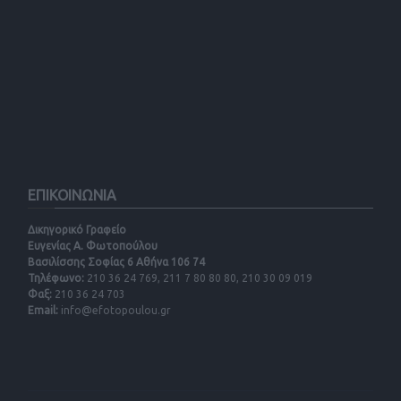
ΕΠΙΚΟΙΝΩΝΙΑ
Δικηγορικό Γραφείο
Ευγενίας Α. Φωτοπούλου
Βασιλίσσης Σοφίας 6 Αθήνα 106 74
Τηλέφωνο:
210 36 24 769, 211 7 80 80 80, 210 30 09 019
Φαξ:
210 36 24 703
Email:
info@efotopoulou.gr