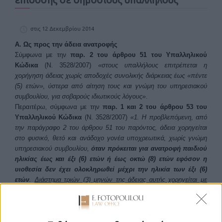
στις 12 Δεκεμβρίου 2014
Α. Ως προς την άδεια ανατροφής
Σύμφωνα με την
παρ. 2 του άρθρου 51 του Υπαλληλικού
Κώδικα
(Ν. 3528/2007)
«στους υπαλλήλους επιτρέπεται η
χορήγηση άδειας χωρίς αποδοχές συνολικής διάρκειας έως «πέντε
(5) ετών», ύστερα από αίτηση τους και γνώμη του υπηρεσιακού
συμβουλίου, για σοβαρούς ιδιωτικούς λόγους»
.
Περαιτέρω, σύμφωνα με την
παρ. 1 και 2 του άρθρου 53 του
Υπαλληλικού Κώδικα
(Ν. 3528/2007)
«1. Η προβλεπόμενη, από
την παράγραφο 2 του άρθρου 51 του παρόντος, άδεια χορηγείται
στο φυσικό, θετό και ανάδοχο γονέα υποχρεωτικά, χωρίς γνώμη
υπηρεσιακού συμβουλίου,
όταν πρόκειται για ανατροφή παιδιού
ηλικίας έως και έξι (6) ετών ή έως οκτώ (8) ετών εφόσον η
υιοθεσία δεν έχει ολοκληρωθεί μέχρι την ηλικία των έξι (6)
ετών
.
Διάστημα τριών (3) μηνών της άδειας αυτής χορηγείται με
πλήρεις αποδοχές στην περίπτωση γέννησης τρίτου (3ου) παιδιού
και άνω
.»
2. Ο χρόνος εργασίας του γονέα υπαλλήλου
μειώνεται κατά δύο
(2) ώρες ημερησίως εφόσον έχει τέκνα ηλικίας έως δύο (2)