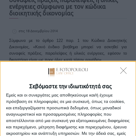
ενέργειες σύμφωνα με τον κώδικα
διοικητικής δικονομίας
στις 18 Δεκεμβρίου 2014
Σύμφωνα με το άρθρο 122 παρ. 1 του Κώδικα Διοικητικής
Δικονομίας, «Κοινό ένδικο βοήθημα μπορεί να ασκηθεί για
συναφείς πράξεις, παραλείψεις ή υλικές ενέργειες, εφόσον το
δικαστήριο είναι ως προς όλες κατά τόπον αρμόδιο».
Συναφείς είναι οι πράξεις και οι παραλείψεις:
όταν στηρίζονται
στην ίδια νομική και στην ίδια πραγματική κατά τα ουσιώδη
στοιχεία πραγματική βάση ή όταν η νομιμότητα της μιας ασκεί
επιρροή στη νομιμότητα της άλλης.
Συναφείς είναι οι υλικές
Σεβόμαστε την ιδιωτικότητά σας
ενέργειες:
όταν συνδέονται ουσιωδώς μεταξύ τους και οι αξιώσεις
Εμείς και οι συνεργάτες μας αποθηκεύουμε και/ή έχουμε
που απορρέουν από αυτές στηρίζονται στην ίδια νομική βάση.
πρόσβαση σε πληροφορίες σε μια συσκευή, όπως τα cookies,
Ειδικά δε στις φορολογικές διαφορές, η συνάφεια δεν αίρεται εκ
και επεξεργαζόμαστε προσωπικά δεδομένα, όπως μοναδικοί
μόνου του λόγου ότι οι πράξεις αναφέρονται σε διαφορετικά έτη.
αναγνωριστικοί και προσαρμοσμένες πληροφορίες που
Περαιτέρω, ορίζεται ότι αν δεν συντρέχουν, ως προς όλες τις
αποστέλλονται από μια συσκευή για εξατομικευμένες διαφημίσεις
πράξεις, παραλείψεις ή υλικές ενέργειες, οι ανωτέρω
και περιεχόμενο, μέτρηση διαφήμισης και περιεχομένου, έρευνα
προϋποθέσεις (βλ. παρ. 1 – 3 του άρθρου 122), εφαρμόζονται
ακροατηρίου και ανάπτυξη υπηρεσιών.
Με την άδειά σας, εμείς