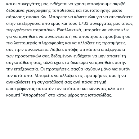
αναλόγως όσα ορίζονται στην παρ. 2 του άρθρου 121 ΚΔΔ, ενώ
και οι συνεργάτες μας ενδέχεται να χρησιμοποιήσουμε ακριβή
για τον χωρισμό του κοινού δικογράφου εφαρμόζονται αναλόγως
δεδομένα γεωγραφικής τοποθεσίας και ταυτοποίησης μέσω
οι διατάξεις της παρ. 4 του άρθρου 115 του ΚΔΔ.
σάρωσης συσκευών. Μπορείτε να κάνετε κλικ για να συναινέσετε
Σύμφωνα με όσα αναφέρθηκαν ανωτέρω, συναφείς θεωρούνται οι
στην επεξεργασία από εμάς και τους 1733 συνεργάτες μας όπως
πράξεις που αφορούν την ίδια υπόθεση από άποψη πραγματικής
περιγράφεται παραπάνω. Εναλλακτικά, μπορείτε να κάνετε κλικ
και νομικής βάσης (ΣτΕ 418/2000). Έτσι, είναι συναφείς οι πράξεις
για να αρνηθείτε να συναινέσετε ή να αποκτήσετε πρόσβαση σε
με τις οποίες επιβλήθηκαν από την ίδια αρχή κατά της ίδιας
πιο λεπτομερείς πληροφορίες και να αλλάξετε τις προτιμήσεις
εταιρείας τα ίδια τέλη κυκλοφορίας με πρόστιμο επί τη βάσει της
σας πριν συναινέσετε.
Λάβετε υπόψη ότι κάποια επεξεργασία
ίδιας νομικής διάταξης, για παραβιάσεις όμοιες που τελέστηκαν
των προσωπικών σας δεδομένων ενδέχεται να μην απαιτεί τη
στον ίδιο τόπο και χρόνο (ΣτΕ 1770/1985). Επίσης, συντρέχει
συγκατάθεσή σας, αλλά έχετε το δικαίωμα να αρνηθείτε αυτήν
περίπτωση συνάφειας όταν η έκδοση μίας πράξης αποτελεί
την επεξεργασία. Οι προτιμήσεις σαςθα ισχύουν μόνο για αυτόν
προϋπόθεση για την έκδοση της άλλης (ΣτΕ 3643/1999, ΣτΕ
τον ιστότοπο. Μπορείτε να αλλάξετε τις προτιμήσεις σας ή να
2308/2000), καθώς και όταν η μία πράξη αποτελεί το νόμιμο
ανακαλέσετε τη συγκατάθεσή σας ανά πάσα στιγμή
έρεισμα της άλλης (ΣτΕ 652/2000).
επιστρέφοντας σε αυτόν τον ιστότοπο και κάνοντας κλικ στο
Αντίθετα, σύμφωνα με τη νομολογία,
δεν θεωρούνται συναφείς οι
κουμπί "Απορρήτου" στο κάτω μέρος της ιστοσελίδας.
αξιώσεις οι οποίες στηρίζονται σε διαφορετικές πραγματικές
βάσεις
(π.χ. όταν οι ένδικες αξιώσεις στηρίζονται σε διαφορετικές
συμβάσεις προμήθειας (βλ. ΔιοικΠρΑθ 33/2011, δημ. ΤΝΠ
ΝΟΜΟΣ), οπότε στην περίπτωση αυτή το Δικαστήριο διέταξε τον
χωρισμό της υπόθεσης και συγκεκριμένα έκρινε ότι
«
ως εκ τούτου
πρέπει να κρατηθεί η υπόθεση και να δικασθεί η κρινόμενη αγωγή
μόνο ως προς τις αξιώσεις από την προτασσόμενη (πρώτη και