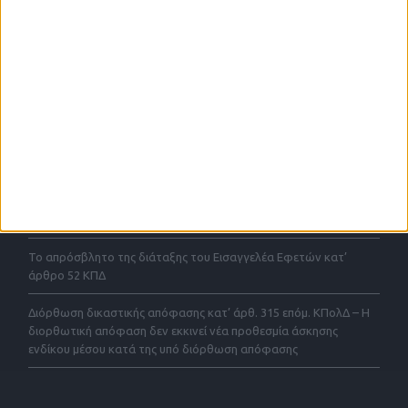
αποτελεσματικότητα και την περαίωση των υποθέσεων χωρίς
εκκρεμότητες. Αναλαμβάνουμε υποθέσεις σχετικές με όλους τους
τομείς δραστηριοτήτων που παραθέτουμε στην ιστοσελίδα μας.
ΤΕΛΕΥΤΑΙΕΣ ΑΝΑΡΤΗΣΕΙΣ
Το απρόσβλητο της διάταξης του Εισαγγελέα Εφετών για
έγκριση αρχειοθέτησης κατ αρθρο 43 παρ. 4 ΚΠΔ με ένδικα μέσα
και με την προσφυγή του 52ΚΠΔ
Σύμβαση αποκλειστικής μεσιτείας άρθρου 200 παρ. 4 του Ν.
4072/2012
Το απρόσβλητο της διάταξης του Εισαγγελέα Εφετών κατ’
άρθρο 52 ΚΠΔ
Διόρθωση δικαστικής απόφασης κατ’ άρθ. 315 επόμ. ΚΠολΔ – Η
διορθωτική απόφαση δεν εκκινεί νέα προθεσμία άσκησης
ενδίκου μέσου κατά της υπό διόρθωση απόφασης