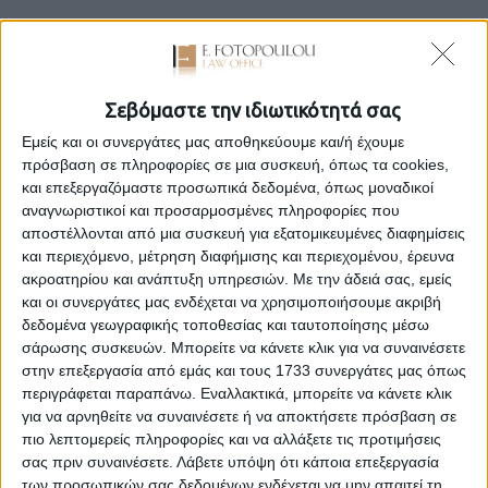
Η αντίστοιχη αγωγική αξίωση είναι δυνατόν να στηρίζεται
είτε κυρίως, είτε και επικουρικώς σε σχέση με τις αξιώσεις
από την παρ. 1 -ου άρθρου 1400 ΑΚ και στην τεκμαρτή
συμβολή από την παρ. 1 εδ. β’ του άρθρου 1400 ΑΚ, δηλαδή
Σεβόμαστε την ιδιωτικότητά σας
στο νόμιμο τεκμήριο, οπότε μοναδική προϋπόθεση έχει την
επαύξηση της περιουσίας του εναγομένου συζύγου κατά τη
Εμείς και οι συνεργάτες μας αποθηκεύουμε και/ή έχουμε
διάρκεια του γάμου, την οποία και μόνον ο ενάγων οφείλει
πρόσβαση σε πληροφορίες σε μια συσκευή, όπως τα cookies,
να επικαλεστεί και να αποδείξει, προσδιορίζοντας την τυχόν
και επεξεργαζόμαστε προσωπικά δεδομένα, όπως μοναδικοί
αρχική κατά την τέλεση του γάμου περιουσία του
αναγνωριστικοί και προσαρμοσμένες πληροφορίες που
εναγόμενου και την τελική κατά τη λύση ή την ακύρωση του
αποστέλλονται από μια συσκευή για εξατομικευμένες διαφημίσεις
γάμου ή την άσκηση της αγωγής επί τριετούς διάστασης
και περιεχόμενο, μέτρηση διαφήμισης και περιεχομένου, έρευνα
περιουσία του, καθώς και την σε χρήμα αξία αμφοτέρων
ακροατηρίου και ανάπτυξη υπηρεσιών.
Με την άδειά σας, εμείς
κατά τον χρόνο άσκησης της αγωγός, οπότε η συμβολή του
και οι συνεργάτες μας ενδέχεται να χρησιμοποιήσουμε ακριβή
τεκμαίρεται ότι ανέρχεται στο 1/3 της περιουσιακής
δεδομένα γεωγραφικής τοποθεσίας και ταυτοποίησης μέσω
επαύξησης, που προκύπτει με την αφαίρεση της αρχικής
σάρωσης συσκευών. Μπορείτε να κάνετε κλικ για να συναινέσετε
περιουσίας από την τελική. Άρα, στην περίπτωση αυτή ο
στην επεξεργασία από εμάς και τους 1733 συνεργάτες μας όπως
ενάγων σύζυγος δεν βαρύνεται με την επίκληση και
περιγράφεται παραπάνω. Εναλλακτικά, μπορείτε να κάνετε κλικ
απόδειξη ούτε της συμβολής του καθεαυτής ούτε του
για να αρνηθείτε να συναινέσετε ή να αποκτήσετε πρόσβαση σε
ποσοστού της, υπό την προϋπόθεση βέβαια της επίκλησης
πιο λεπτομερείς πληροφορίες και να αλλάξετε τις προτιμήσεις
και απόδειξης τέτοιας αύξησης της περιουσίας του άλλου
σας πριν συναινέσετε.
Λάβετε υπόψη ότι κάποια επεξεργασία
συζύγου (ΑΠ 955/2022, ΑΠ 182/2021, ΑΠ 1550/2018
των προσωπικών σας δεδομένων ενδέχεται να μην απαιτεί τη