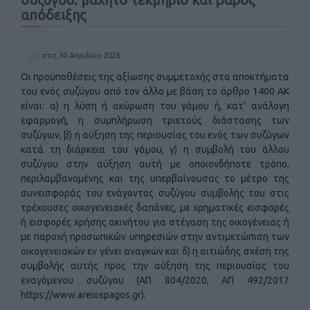
απόδειξης
στις 30 Απριλίου 2026
Οι προϋποθέσεις της αξίωσης συμμετοχής στα αποκτήματα
του ενός συζύγου από τον άλλο με βάση το άρθρο 1400 ΑΚ
είναι: α) η λύση ή ακύρωση του γάμου ή, κατ’ ανάλογη
εφαρμογή, η συμπλήρωση τριετούς διάστασης των
συζύγων, β) η αύξηση της περιουσίας του ενός των συζύγων
κατά τη διάρκεια του γάμου, γ) η συμβολή του άλλου
συζύγου στην αύξηση αυτή με οποιονδήποτε τρόπο,
περιλαμβανομένης και της υπερβαίνουσας το μέτρο της
συνεισφοράς του ενάγοντος συζύγου συμβολής του στις
τρέχουσες οικογενειακές δαπάνες, με χρηματικές εισφορές
ή εισφορές χρήσης ακινήτου για στέγαση της οικογένειας ή
με παροχή προσωπικών υπηρεσιών στην αντιμετώπιση των
οικογενειακών εν γένει αναγκών και δ) η αιτιώδης σχέση της
συμβολής αυτής προς την αύξηση της περιουσίας του
εναγόμενου συζύγου (ΑΠ 804/2020, ΑΠ 492/2017
https://www.areiospagos.gr
).