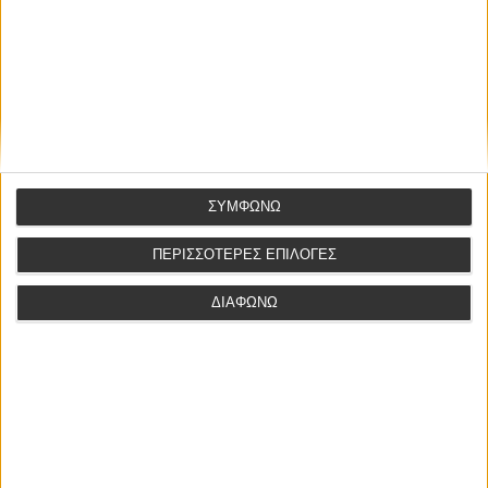
ενάγοντος συζύγου ήταν κάτω από το 1/3 (ΑΠ 182/2021
https://www.areiospagos.gr), αφού ο τελευτάς ισχυρισμός
είναι λιγότερο επωφελής για τον εναγόμενο από τον
ισχυρισμό του για μηδενική συμβολή του ενάγοντος (ΑΠ
1548/2022
https://www.areiospagos.gr
). (βλ. ΕΦ
ΔΩΔΕΚΑΝΗΣΟΥ 86/2025, δημοσιευμένη σε ΤΝΠ ΝΟΜΟΣ).
Αγγελική Λιγοψυχάκη, δικηγόρος
ΣΥΜΦΩΝΩ
info
@
efotopoulou
.
gr
ΠΕΡΙΣΣΟΤΕΡΕΣ ΕΠΙΛΟΓΕΣ
ΔΙΑΦΩΝΩ
ΑΦΗΣΤΕ ΕΝΑ ΣΧΟΛΙΟ
Το email σας δεν θα δημοσιευτεί