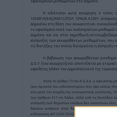
οφειλόμενων μισθωμάτων στο Δημόσιο.
Η «ιδιότυπη» αυτή εκχώρηση, ο τύπος τ
1036819/642/Α0012/ΠΟΛ 1096/6.4.2001 απόφαση 
Δημοσίου στη θέση του εκχωρητή και συνακόλου
το οφειλόμενο ποσό των ανείσπρακτων μισθωμάτων
Δημόσιο και όχι στον εκμισθωτή-αντισυμβαλλόμε
είσπραξης των εκχωρηθέντων μισθωμάτων, που αποτ
τις διατάξεις του οποίου διενεργείται η είσπραξη 
Η βεβαίωση των εκχωρηθέντων εισοδημάτ
Δ.Ο.Υ. (του εκχωρητή) και αποστέλεται με ατομικό
οφειλέτης (πλέον του Δημοσίου) κατά της ταμειακή
Κατά το άρθρο 73 του Κ.Ε.Δ.Ε. ο οφειλέτης μπορ
(και όχι κατά του ειδοποιητηρίου που έχει απλώς πλ
είτε μετά την έναρξη της αναγκαστικής εκτέλεσης. Τ
των άρθρων 217 επ. ΚΔΔικ, αλλά από τις διατάξεις
είσπραξη των δημοσίων εσόδων δεν αποτελούν όλες 
δικαίου ανήκουν στην δικαιοδοσία των πολιτικών
ενδεικτικώς ΑΠ 1245/2010, 6691/2011 ΜΠρΘεσσαλ)