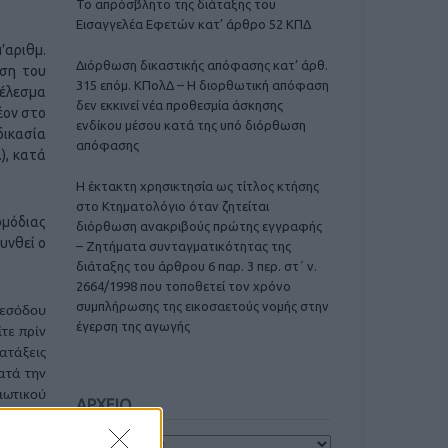
Το απρόσβλητο της διάταξης του
Εισαγγελέα Εφετών κατ’ άρθρο 52 ΚΠΔ
’αριθμ.
Διόρθωση δικαστικής απόφασης κατ’ άρθ.
υση του
315 επόμ. ΚΠολΔ – Η διορθωτική απόφαση
τέλεσμα
δεν εκκινεί νέα προθεσμία άσκησης
έον στο
ενδίκου μέσου κατά της υπό διόρθωση
δικασία
απόφασης
), κατά
Η έκτακτη χρησικτησία ως τίτλος κτήσης
στο Κτηματολόγιο όταν ζητείται
ρμόδιας
διόρθωση ανακριβούς πρώτης εγγραφής
υνθεί ο
– Ζητήματα συνταγματικότητας της
διάταξης του άρθρου 6 παρ. 3 περ. στ΄ ν.
2664/1998 που τοποθετεί τον χρόνο
συμπλήρωσης της εικοσαετούς νομής στην
 εσόδου
έγερση της αγωγής
τε πρίν
ιατάξεις
ατά την
ιωτικού
ΑΡΧΕΙΟ
άς (βλ.