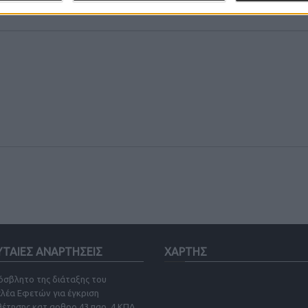
ΥΤΑΙΕΣ ΑΝΑΡΤΗΣΕΙΣ
ΧΑΡΤΗΣ
όσβλητο της διάταξης του
ελέα Εφετών για έγκριση
θέτησης κατ αρθρο 43 παρ. 4 ΚΠΔ