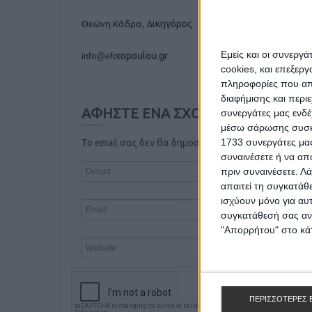
ικηγόρος
Θεώνη Κάδρα, Δ
Εμείς και οι συνεργ
opoulou.gr
info@efot
cookies, και επεξε
πληροφορίες που απο
διαφήμισης και περι
ΑΦΗΣΤΕ ΕΝΑ ΣΧΟΛΙΟ
συνεργάτες μας ενδέ
μέσω σάρωσης συσκευ
1733 συνεργάτες μας
Το email σας δεν θα δημοσιευτεί
συναινέσετε ή να απ
πριν συναινέσετε.
Λά
απαιτεί τη συγκατάθ
ισχύουν μόνο για αυ
συγκατάθεσή σας ανά
"Απορρήτου" στο κάτ
ΠΕΡΙΣΣΟΤΕΡΕΣ 