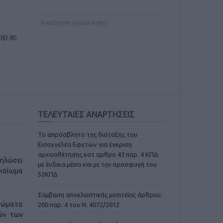
 80 80
ΤΕΛΕΥΤΑΙΕΣ ΑΝΑΡΤΗΣΕΙΣ
Το απρόσβλητο της διάταξης του
Εισαγγελέα Εφετών για έγκριση
αρχειοθέτησης κατ αρθρο 43 παρ. 4 ΚΠΔ
δηλώσει
με ένδικα μέσα και με την προσφυγή του
ικαίωμα
52ΚΠΔ
Σύμβαση αποκλειστικής μεσιτείας άρθρου
σθώματα
200 παρ. 4 του Ν. 4072/2012
τών των