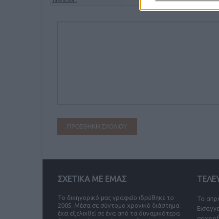
ΣΧΕΤΙΚΑ ΜΕ ΕΜΑΣ
ΤΕΛΕ
Το δικηγορικό μας γραφείο ιδρύθηκε το
Το απρ
2005. Μέσα σε σύντομο χρονικό διάστημα
Εισαγγ
έχει εξελιχθεί σε ένα από τα δυναμικότερα
αρχειο