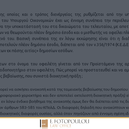
ης οποίας και ο τρόπος διενέργείας της ρυθμίζεται από την υπ
του Υπουργού Οικονομικών έχει ως έννομη συνέπεια την περιέλε
θα την υποκατάστασή του στα δικαιώματα του τελευταίου, με απο
 να θεωρούνται πλέον δημόσιο έσοδο και ο μισθωτής να οφείλει πλ
νό του. Βασική συνέπεια της εν λόγω εκχώρησης είναι ότι η δια
ελούν πλέον δημόσιο έσοδο, διέπεται από τον ν.356/1974 (Κ.Ε.Δ.Ε.
«των εκ πάσης αιτίας» δημοσίων εσόδων.
ων στο όνομα του οφειλέτη γίνεται από τον Προϊστάμενο της α
 ειδοποιητήριο στον οφειλέτη. Πώς μπορεί να προστατευθεί και να αμ
ς βεβαίωσης, που συνιστά διοικητική πράξη ;
εί να ασκήσει ανακοπή κατά της ταμειακής βεβαίωσης του δημοσίου
ηροφοριακό χαρακτήρα και δεν αποτελεί εκτελεστή διοικητική πράξη) εί
ο εν λόγω ένδικο βοήθημα της ανακοπής όμως δεν θα διέπεται από τις δ
 των άρθρων 583-585 του ΚΠολΔ. Οι διαφορές δηλαδή που ανακύπτουν κ
διοικητικές διαφορές ουσίας, αλλά όταν πηγάζουν από έννομη σχέση ιδ
 δικαστηρίων, διότι η υπόθεση φέρει τα στοιχεία ιδιωτικής διαφορ
.