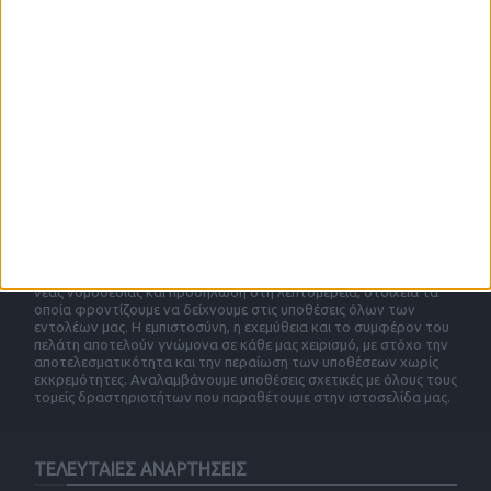
ΣΧΕΤΙΚΑ ΜΕ ΕΜΑΣ
Το δικηγορικό μας γραφείο ιδρύθηκε το 2005. Μέσα σε σύντομο
χρονικό διάστημα έχει εξελιχθεί σε ένα από τα δυναμικότερα
δικηγορικά γραφεία των Αθηνών, αναλαμβάνοντας νομικές
υποθέσεις σε όλη την επικράτεια. Οι συνεργάτες που
στελεχώνουν το γραφείο μας, μάχιμοι, νέοι και καταρτισμένοι
δικηγόροι, είναι πάντα πρόθυμοι να εξετάσουν την υπόθεσή σας
και να βρουν την προσφορότερη δυνατή λύση, εξώδικα ή
δικαστικά. Οι νομικές υποθέσεις απαιτούν συνεχή έρευνα της
νέας νομοθεσίας και προσήλωση στη λεπτομέρεια, στοιχεία τα
οποία φροντίζουμε να δείχνουμε στις υποθέσεις όλων των
εντολέων μας. Η εμπιστοσύνη, η εχεμύθεια και το συμφέρον του
πελάτη αποτελούν γνώμονα σε κάθε μας χειρισμό, με στόχο την
αποτελεσματικότητα και την περαίωση των υποθέσεων χωρίς
εκκρεμότητες. Αναλαμβάνουμε υποθέσεις σχετικές με όλους τους
τομείς δραστηριοτήτων που παραθέτουμε στην ιστοσελίδα μας.
ΤΕΛΕΥΤΑΙΕΣ ΑΝΑΡΤΗΣΕΙΣ