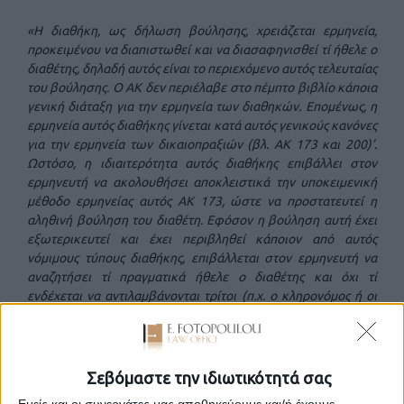
«Η διαθήκη, ως δήλωση βούλησης, χρειάζεται ερμηνεία,
προκειμένου να διαπιστωθεί και να διασαφηνισθεί τί ήθελε ο
διαθέτης, δηλαδή αυτός είναι το περιεχόμενο αυτός τελευταίας
του βούλησης. Ο ΑΚ δεν περιέλαβε στο πέμπτο βιβλίο κάποια
γενική διάταξη για την ερμηνεία των διαθηκών. Επομένως, η
ερμηνεία αυτός διαθήκης γίνεται κατά αυτός γενικούς κανόνες
για την ερμηνεία των δικαιοπραξιών (βλ. ΑΚ 173 και 200)’.
Ωστόσο, η ιδιαιτερότητα αυτός διαθήκης επιβάλλει στον
ερμηνευτή να ακολουθήσει αποκλειστικά την υποκειμενική
μέθοδο ερμηνείας αυτός ΑΚ 173, ώστε να προστατευτεί η
αληθινή βούληση του διαθέτη. Εφόσον η βούληση αυτή έχει
εξωτερικευτεί και έχει περιβληθεί κάποιον από αυτός
νόμιμους τύπους διαθήκης, επιβάλλεται στον ερμηνευτή να
αναζητήσει τί πραγματικά ήθελε ο διαθέτης και όχι τί
ενδέχεται να αντιλαμβάνονται τρίτοι (π.χ. ο κληρονόμος ή οι
δανειστές αυτός κληρονομιάς) ως αυτός το νόημα αυτός
διαθήκης . Πρόκειται για την αναζήτηση αυτός αληθινής
βούλησης του διαθέτη κατά τον χρόνο σύνταξης αυτός
διαθήκης χωρίς προσήλωση αυτός λέξεις, αυτός επιτάσσει η
Σεβόμαστε την ιδιωτικότητά σας
ΑΚ 173. Ενδιαφέρει δηλαδή καταρχήν μόνο το νόημα που
Εμείς και οι συνεργάτες μας αποθηκεύουμε και/ή έχουμε