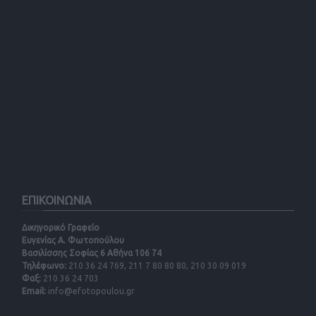
ΕΠΙΚΟΙΝΩΝΙΑ
Δικηγορικό Γραφείο
Ευγενίας Α. Φωτοπούλου
Βασιλίσσης Σοφίας 6 Αθήνα 106 74
Τηλέφωνο:
210 36 24 769, 211 7 80 80 80, 210 30 09 019
Φαξ:
210 36 24 703
Email:
info@efotopoulou.gr