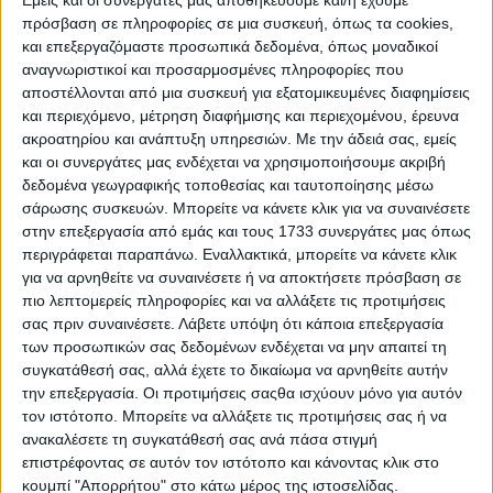
απέδιδε στη δήλωσή του ο συγκεκριμένος διαθέτης
πρόσβαση σε πληροφορίες σε μια συσκευή, όπως τα cookies,
(υποκειμενικό νόημα), χωρίς να εξετάζεται η άποψη του
και επεξεργαζόμαστε προσωπικά δεδομένα, όπως μοναδικοί
μέσου κοινωνικού ανθρώπου στον οικείο συναλλακτικό
αναγνωριστικοί και προσαρμοσμένες πληροφορίες που
κύκλο (ΑΚ 200: αντικειμενικό νόημα).
αποστέλλονται από μια συσκευή για εξατομικευμένες διαφημίσεις
και περιεχόμενο, μέτρηση διαφήμισης και περιεχομένου, έρευνα
Η απόκλιση αυτή από τη γενική μέθοδο ερμηνείας των
ακροατηρίου και ανάπτυξη υπηρεσιών.
Με την άδειά σας, εμείς
δικαιοπραξιών (συνδυασμός 2 υποκειμενικής και
και οι συνεργάτες μας ενδέχεται να χρησιμοποιήσουμε ακριβή
αντικειμενικής μεθόδου) οφείλεται στην κυρίαρχη θέση που
δεδομένα γεωγραφικής τοποθεσίας και ταυτοποίησης μέσω
κατέχει στο δίκαιο των διαθηκών το λεγόμενο «δόγμα αυτός
σάρωσης συσκευών. Μπορείτε να κάνετε κλικ για να συναινέσετε
βούλησης». Η αληθινή βούληση του διαθέτη αποτελεί
στην επεξεργασία από εμάς και τους 1733 συνεργάτες μας όπως
ουσιαστικά τον άξονα, γύρω από τον οποίο στρέφεται
περιγράφεται παραπάνω. Εναλλακτικά, μπορείτε να κάνετε κλικ
ολόκληρη η νομοθετική ρύθμιση αυτός εκ διαθήκης διαδοχής.
για να αρνηθείτε να συναινέσετε ή να αποκτήσετε πρόσβαση σε
Τα συμφέροντα των συναλλαγών (δηλαδή των τρίτων)
πιο λεπτομερείς πληροφορίες και να αλλάξετε τις προτιμήσεις
έρχονται σε δεύτερη μοίρα σε σχέση με τη βούληση του
σας πριν συναινέσετε.
Λάβετε υπόψη ότι κάποια επεξεργασία
διαθέτη, γεγονός που εκφράζεται και σε ορισμένες επιμέρους
των προσωπικών σας δεδομένων ενδέχεται να μην απαιτεί τη
νομοθετικές ρυθμίσεις, αυτός εκείνες των ΑΚ 1783 εδ. β’,
συγκατάθεσή σας, αλλά έχετε το δικαίωμα να αρνηθείτε αυτήν
1784,1794 και 1979. Ωστόσο, η ανάγκη τήρησης τύπου για να
την επεξεργασία. Οι προτιμήσεις σαςθα ισχύουν μόνο για αυτόν
είναι ισχυρή η διαθήκη (ΑΚ 1718), διαγράφει τα απώτατα όρια
τον ιστότοπο. Μπορείτε να αλλάξετε τις προτιμήσεις σας ή να
κατά την αναζήτηση αυτός πραγματικής βούλησης του
ανακαλέσετε τη συγκατάθεσή σας ανά πάσα στιγμή
διαθέτη: αυτή δεν μπορεί να αναζητηθεί στο μέτρο που δεν
επιστρέφοντας σε αυτόν τον ιστότοπο και κάνοντας κλικ στο
βρίσκει κανέ¬να έρεισμα στο κείμενο αυτός διαθήκης.
κουμπί "Απορρήτου" στο κάτω μέρος της ιστοσελίδας.