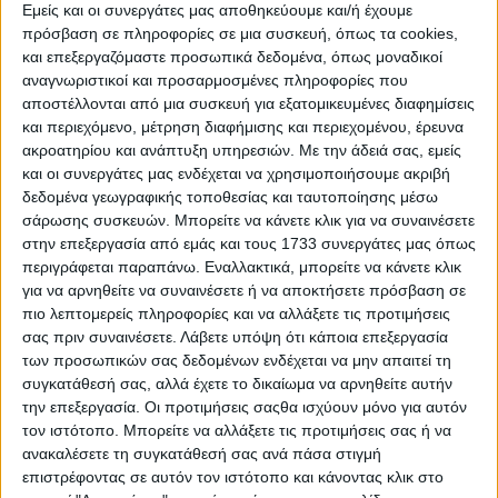
Εμείς και οι συνεργάτες μας αποθηκεύουμε και/ή έχουμε
αδιαθέτου κληρονομικό δικαίωμα μεταξύ τους, το οποίο δεν
πρόσβαση σε πληροφορίες σε μια συσκευή, όπως τα cookies,
υπήρχε υπό το προϊσχύον δίκαιο της υιοθεσίας (παλαιά
και επεξεργαζόμαστε προσωπικά δεδομένα, όπως μοναδικοί
άρθρα 1579, 1583 ΑΚ, άρθρο 1 εδ. α` και 13 παρ. 1 ν.δ.
αναγνωριστικοί και προσαρμοσμένες πληροφορίες που
610/1970), κατ` αποκλεισμό του προϋφιστάμενου (ίδιες
αποστέλλονται από μια συσκευή για εξατομικευμένες διαφημίσεις
διατάξεις 1579, 1583 του Α.Κ.) κληρονομικού δικαιώματος
και περιεχόμενο, μέτρηση διαφήμισης και περιεχομένου, έρευνα
του ανηλίκου έναντι της φυσικής του οικογένειας (ΑΠ
ακροατηρίου και ανάπτυξη υπηρεσιών.
Με την άδειά σας, εμείς
2035/2009).
και οι συνεργάτες μας ενδέχεται να χρησιμοποιήσουμε ακριβή
δεδομένα γεωγραφικής τοποθεσίας και ταυτοποίησης μέσω
Επίσης, κατά μεν την παρ. 1 του άρθρου 57 του ίδιου ν.
σάρωσης συσκευών. Μπορείτε να κάνετε κλικ για να συναινέσετε
2447/1996, που αποτελεί μεταβατική διάταξη, παρόμοια με
στην επεξεργασία από εμάς και τους 1733 συνεργάτες μας όπως
εκείνη του άρθρου 88 παρ. 1 του ΕισΝΑΚ, “
Με εξαίρεση τις
περιγράφεται παραπάνω. Εναλλακτικά, μπορείτε να κάνετε κλικ
ρυθμίσεις που ακολουθούν, υιοθεσίες που έγιναν πριν από την
για να αρνηθείτε να συναινέσετε ή να αποκτήσετε πρόσβαση σε
έναρξη της ισχύος αυτού του νόμου διέπονται ως προς το
πιο λεπτομερείς πληροφορίες και να αλλάξετε τις προτιμήσεις
κύρος τους και τα έννομα αποτελέσματα από το έως τώρα
σας πριν συναινέσετε.
Λάβετε υπόψη ότι κάποια επεξεργασία
δίκαιο (…)”,
κατά δε την παρ. 3 του, ως άνω, άρθρου “
Στις
των προσωπικών σας δεδομένων ενδέχεται να μην απαιτεί τη
περιπτώσεις υιοθεσιών ανηλίκων που έγιναν πριν από την
συγκατάθεσή σας, αλλά έχετε το δικαίωμα να αρνηθείτε αυτήν
έναρξη της ισχύος του παρόντος, ο θετός γονέας έχει το
την επεξεργασία. Οι προτιμήσεις σαςθα ισχύουν μόνο για αυτόν
δικαίωμα να ζητήσει από το δικαστήριο, με αίτησή του που
τον ιστότοπο. Μπορείτε να αλλάξετε τις προτιμήσεις σας ή να
δικάζεται κατά τη διαδικασία της εκούσιας δικαιοδοσίας, την
ανακαλέσετε τη συγκατάθεσή σας ανά πάσα στιγμή
πλήρη ένταξη του τέκνου στην οικογένειά του, σύμφωνα με
επιστρέφοντας σε αυτόν τον ιστότοπο και κάνοντας κλικ στο
τα άρθρα 1561 έως 1566 του ΑΚ….”.