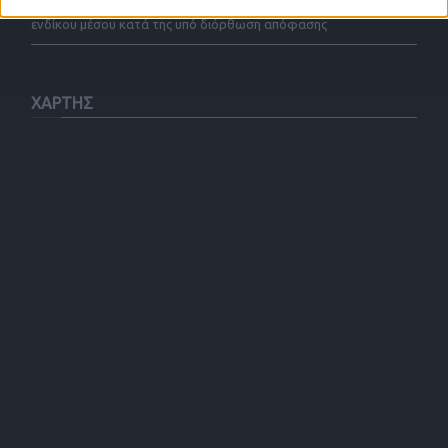
διορθωτική απόφαση δεν εκκινεί νέα προθεσμία άσκησης
ενδίκου μέσου κατά της υπό διόρθωση απόφασης
ΧΑΡΤΗΣ