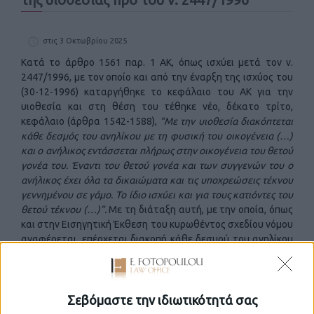
στις 3 Οκτωβρίου 2025
Κατά το άρθρο 1561 παρ. 1 ΑΚ, όπως ισχύει μετά τον ν.
2447/1996, με τον οποίο και από την έναρξη της ισχύος του
(30-12-1996) καταργήθηκε το κεφάλαιο του ΑΚ για την
υιοθεσία και στη θέση του τέθηκε νέο, δέκατο τρίτο,
κεφάλαιο (άρθρα 1542-1588),
“Με την υιοθεσία διακόπτεται
κάθε δεσμός του ανηλίκου με τη φυσική του οικογένεια (…)
και ο ανήλικος εντάσσεται πλήρως στην οικογένεια του θετού
γονέα του. Έναντι του θετού γονέα και των συγγενών του ο
ανήλικος έχει όλα τα δικαιώματα και τις υποχρεώσεις τέκνου
γεννημένου σε γάμο. Το ίδιο ισχύει και για τους κατιόντες του
θετού τέκνου (…)”.
Με τη διάταξη αυτή, με την οποία, όπως
και στην Εισηγητική Έκθεση του κυρωθέντος σχεδίου νόμου
αναφέρεται, επέρχεται διακοπή κάθε δεσμού του ανηλίκου
με τη φυσική του οικογένεια και πλήρης ένταξή του στην
οικογένεια των θετών γονέων, δημιουργείται σχέση
τεχνητής συγγένειας μεταξύ του υιοθετούντος και των
συγγενών του αφενός και του υιοθετουμένου αφ` ετέρου,
Σεβόμαστε την ιδιωτικότητά σας
και αναγνωρίζεται με βάση τη σχέση αυτή αμοιβαίο εξ