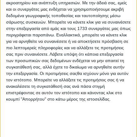
άτυπη, το ίδιο, δε, και η συναίνεση του αντισυμβαλλομένου,
ακροατηρίου και ανάπτυξη υπηρεσιών.
Με την άδειά σας, εμείς
η οποία συνήθως είναι ρητή, δεν αποκλείεται όμως και
και οι συνεργάτες μας ενδέχεται να χρησιμοποιήσουμε ακριβή
σιωπηρή, όπως όταν μετά την ανακοίνωση της συμφωνίας
δεδομένα γεωγραφικής τοποθεσίας και ταυτοποίησης μέσω
μεταβίβασης μεταξύ εκμισθωτή και τρίτου ή μισθωτή και
σάρωσης συσκευών. Μπορείτε να κάνετε κλικ για να συναινέσετε
τρίτου, ο μισθωτής πληρώνει τα μισθώματα στον διάδοχο
στην επεξεργασία από εμάς και τους 1733 συνεργάτες μας όπως
του εκμισθωτή ή αντίστοιχα ο εκμισθωτής τα εισπράττει
περιγράφεται παραπάνω. Εναλλακτικά, μπορείτε να κάνετε κλικ
από τον διάδοχο του μισθωτή χωρίς επιφύλαξη ή
για να αρνηθείτε να συναινέσετε ή να αποκτήσετε πρόσβαση σε
διαμαρτυρία (ΑΠ 33/2014). Με μια τέτοια μεταβίβαση
πιο λεπτομερείς πληροφορίες και να αλλάξετε τις προτιμήσεις
υπεισέρχεται στη συμβατική θέση του μισθωτή ο τρίτος
σας πριν συναινέσετε.
Λάβετε υπόψη ότι κάποια επεξεργασία
προς τον οποίο η μεταβίβαση, ο οποίος επομένως συνεχίζει
των προσωπικών σας δεδομένων ενδέχεται να μην απαιτεί τη
την αρχική μίσθωση (ΑΠ 640/2016). Η κατ’ αυτόν τον τρόπο
συγκατάθεσή σας, αλλά έχετε το δικαίωμα να αρνηθείτε αυτήν
μεταβιβαζόμενη ενοχική σχέση δεν είναι νέα, αλλά συνέχεια
την επεξεργασία. Οι προτιμήσεις σαςθα ισχύουν μόνο για αυτόν
της παλαιάς, η οποία δεν μεταβάλλεται κατά περιεχόμενο,
τον ιστότοπο. Μπορείτε να αλλάξετε τις προτιμήσεις σας ή να
παρά μόνο αν τροποποιηθεί με κοινή συμφωνία όλων των
ανακαλέσετε τη συγκατάθεσή σας ανά πάσα στιγμή
συμβαλλομένων (ΑΠ 734/1998).
επιστρέφοντας σε αυτόν τον ιστότοπο και κάνοντας κλικ στο
κουμπί "Απορρήτου" στο κάτω μέρος της ιστοσελίδας.
Βασικό αποτέλεσμα της κατά τα ανωτέρω μεταβίβασης
της μισθωτικής σχέσης είναι ότι, από και με τη σύναψη ή
την έγκριση της σύμβασης μεταβίβασης, όπου αυτή
απαιτείται, αποκόπτεται από τη μισθωτική σχέση ο παλαιός
μισθωτής και στη θέση του υπεισέρχεται ο ειδικός διάδοχός
του νέος μισθωτής. Όμως, η κατά τον τρόπο αυτό