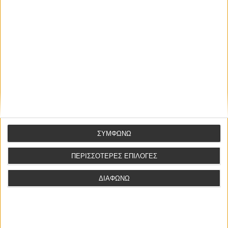
ΤΕΛΕΥΤΑΙΕΣ ΑΝΑΡΤΗΣΕΙΣ
Το απρόσβλητο της διάταξης του Εισαγγελέα Εφετών για
έγκριση αρχειοθέτησης κατ αρθρο 43 παρ. 4 ΚΠΔ με ένδικα μέσα
ΣΥΜΦΩΝΩ
και με την προσφυγή του 52ΚΠΔ
ΠΕΡΙΣΣΟΤΕΡΕΣ ΕΠΙΛΟΓΕΣ
Σύμβαση αποκλειστικής μεσιτείας άρθρου 200 παρ. 4 του Ν.
4072/2012
ΔΙΑΦΩΝΩ
Το απρόσβλητο της διάταξης του Εισαγγελέα Εφετών κατ’
άρθρο 52 ΚΠΔ
Διόρθωση δικαστικής απόφασης κατ’ άρθ. 315 επόμ. ΚΠολΔ – Η