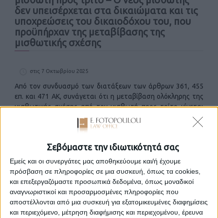
δεν υπεισέρχεται στα δικαιώματα και τις
υποχρεώσεις του δικαιοδόχου του, που
προϋπήρχαν της μεταβίβασης της
μισθωτικής σχέσης
στις 7 Οκτωβρίου 2025
Από τον συνδυασμό των διατάξεων των άρθρων 361, 455
επ. και 471 ΑΚ, συνάγεται ότι η μεταβίβαση ολόκληρης της
μισθωτικής σχέσης από τον μισθωτή προς τρίτο γίνεται
μόνο με τον συνδυασμό εκχώρησης και αναδοχής χρέους,
ύστερα από συναίνεση του εκμισθωτή. Με την εκχώρηση
μεταβιβάζεται η σχέση με την ενεργητική της μορφή και με
Σεβόμαστε την ιδιωτικότητά σας
την αναδοχή χρέους με την παθητική της μορφή. Μόνη η
σύμβαση μεταξύ μισθωτή και τρίτου για μεταβίβαση προς
Εμείς και οι συνεργάτες μας αποθηκεύουμε και/ή έχουμε
τον δεύτερο της μισθωτικής σχέσης, χωρίς συναίνεση του
πρόσβαση σε πληροφορίες σε μια συσκευή, όπως τα cookies,
εκμισθωτή, δεν καθιστά τον τρίτο μισθωτή στη σχέση
και επεξεργαζόμαστε προσωπικά δεδομένα, όπως μοναδικοί
αυτή και, συνεπώς, ο τελευταίος δεν αποκτά κανένα
αναγνωριστικοί και προσαρμοσμένες πληροφορίες που
δικαίωμα από τη μίσθωση έναντι του εκμισθωτή (ΑΠ
αποστέλλονται από μια συσκευή για εξατομικευμένες διαφημίσεις
1175/2019). Η μεταβιβαστική σύμβαση μπορεί να είναι και
και περιεχόμενο, μέτρηση διαφήμισης και περιεχομένου, έρευνα