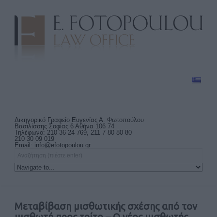
Δικηγορικό Γραφείο Ευγενίας Α. Φωτοπούλου
Βασιλίσσης Σοφίας 6 Αθήνα 106 74
Τηλέφωνο: 210 36 24 769, 211 7 80 80 80
210 30 09 019
Email:
info@efotopoulou.gr
Μεταβίβαση μισθωτικής σχέσης από τον
μισθωτή προς τρίτο – Ο νέος μισθωτής