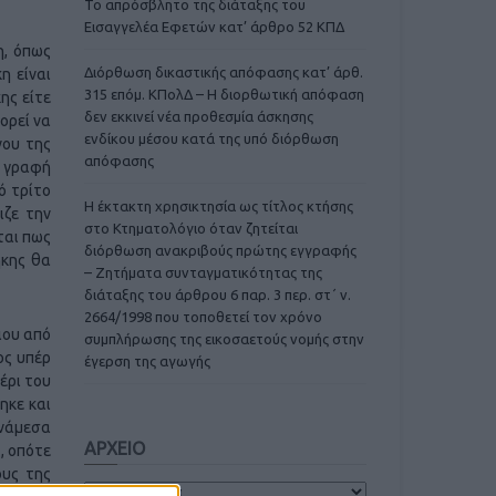
Το απρόσβλητο της διάταξης του
Εισαγγελέα Εφετών κατ’ άρθρο 52 ΚΠΔ
η, όπως
Διόρθωση δικαστικής απόφασης κατ’ άρθ.
η είναι
315 επόμ. ΚΠολΔ – Η διορθωτική απόφαση
ης είτε
δεν εκκινεί νέα προθεσμία άσκησης
ορεί να
ενδίκου μέσου κατά της υπό διόρθωση
νου της
απόφασης
η γραφή
ό τρίτο
Η έκτακτη χρησικτησία ως τίτλος κτήσης
ιζε την
στο Κτηματολόγιο όταν ζητείται
ται πως
διόρθωση ανακριβούς πρώτης εγγραφής
ήκης θα
– Ζητήματα συνταγματικότητας της
διάταξης του άρθρου 6 παρ. 3 περ. στ΄ ν.
2664/1998 που τοποθετεί τον χρόνο
ιου από
συμπλήρωσης της εικοσαετούς νομής στην
ος υπέρ
έγερση της αγωγής
χέρι του
ηκε και
ανάμεσα
ΑΡΧΕΙΟ
, οπότε
ους της