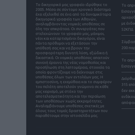
Το δικηγορικό μας γραφείο ιδρύθηκε το
Το απρ
2005. Μέσα σε σύντομο χρονικό διάστημα
Εισαγγ
έχει εξελιχθεί σε ένα από τα δυναμικότερα
αρχειο
δικηγορικά γραφεία των Αθηνών,
με ένδι
αναλαμβάνοντας νομικές υποθέσεις σε
όλη την επικράτεια. Οι συνεργάτες που
52ΚΠΔ
στελεχώνουν το γραφείο μας, μάχιμοι,
νέοι και καταρτισμένοι δικηγόροι, είναι
Σύμβαση
πάντα πρόθυμοι να εξετάσουν την
200 παρ
υπόθεσή σας και να βρουν την
προσφορότερη δυνατή λύση, εξώδικα ή
δικαστικά. Οι νομικές υποθέσεις απαιτούν
Το απρ
συνεχή έρευνα της νέας νομοθεσίας και
Εισαγγ
προσήλωση στη λεπτομέρεια, στοιχεία τα
οποία φροντίζουμε να δείχνουμε στις
υποθέσεις όλων των εντολέων μας. Η
Διόρθω
εμπιστοσύνη, η εχεμύθεια και το συμφέρον
315 επ
του πελάτη αποτελούν γνώμονα σε κάθε
δεν εκκ
μας χειρισμό, με στόχο την
αποτελεσματικότητα και την περαίωση
ενδίκο
των υποθέσεων χωρίς εκκρεμότητες.
απόφα
Αναλαμβάνουμε υποθέσεις σχετικές με
όλους τους τομείς δραστηριοτήτων που
παραθέτουμε στην ιστοσελίδα μας.