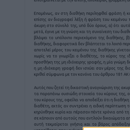
Επομένως, αν στη διαθήκη περιληφθεί φράση ή κα
επίσης αν διαγραφεί λέξη ή φράση του κειμένου τ
άκυρη στο σύνολό της, υπό δύο όρους, α) ότι αυτό
μετά, έγινε με τη γνώση και τη συναίνεση του διαθ
βλάψει το υπόλοιπο περιεχόμενο της διαθήκης, β
διαθήκης, διαφορετικά δεν βλάπτεται το λοιπό περ
αποτελεί μέρος του κειμένου της διαθήκης γίνετα
χωρίς να το γνωρίζει ο διαθέτης, το κύρος της 
προσθήκη της μη ιδιόχειρης γραφής, η μία γνώμη δ
η μη ιδιόχειρη γραφή δεν ισχύει σαν μέρος της δι
κριθεί σύμφωνα με τον κανόνα του άρθρου 181 ΑΚ (βλ
Αυτός που ζητεί τη δικαστική αναγνώριση της ακυρ
τα παραπάνω ουσιώδη στοιχεία του κύρους της, οπ
του κύρους της, οφείλει να αποδείξει ότι η διαθήκη
διαθέτη, εκτός αν συντρέχει η ειδική περίπτωση 
κηρύχθηκε κυρία και πέρασαν πέντε χρόνια από τη
σε κάποιον από αυτούς που αντλούν δικαιώματα απ
αυτή τεκμαίρεται γνήσια και το βάρος απόδειξ