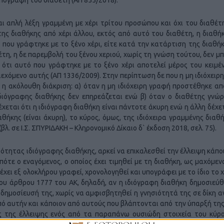
ι απλή λέξη γραμμένη με χέρι τρίτου προσώπου και όχι του διαθέτ
ης διαθήκης από χέρι άλλου, εκτός από αυτό του διαθέτη, η διαθήκ
 που γράφτηκε με το ξένο χέρι, είτε κατά την κατάρτιση της διαθήκ
έτη, η δε παρεμβολή του ξένου χεριού, χωρίς τη γνώση τούτου, δεν μπ
) ότι αυτό που γράφτηκε με το ξένο χέρι αποτελεί μέρος του κειμέ
ιεχόμενο αυτής (ΑΠ 1336/2009). Στην περίπτωση δε που η μη ιδιόχειρ
ι η ακόλουθη διάκριση: α) όταν η μη ιδιόχειρη γραφή προστέθηκε απ
ιδιόγραφης διαθήκης δεν επηρεάζεται ενώ β) όταν ο διαθέτης γνώρ
έχεται ότι η ιδιόγραφη διαθήκη είναι πάντοτε άκυρη ενώ η άλλη δέχε
αθήκης (είναι άκυρη), το κύρος, όμως, της ιδιόχειρα γραμμένης διαθ
. σε Ι.Σ. ΣΠΥΡΙΔΑΚΗ – Κληρονομικό Δίκαιο δ` έκδοση 2018, σελ. 75).
ότητας ιδιόγραφης διαθήκης, αρκεί να επικαλεσθεί την έλλειψη κάπο
ότε ο εναγόμενος, ο οποίος έχει τιμηθεί με τη διαθήκη, ως μαχόμεν
 έχει εξ ολοκλήρου γραφεί, χρονολογηθεί και υπογράφει με το ίδιο το 
του άρθρου 1777 του ΑΚ, δηλαδή, αν η ιδιόγραφη διαθήκη δημοσιεύθ
 δημοσίευσή της, χωρίς να αμφισβητηθεί η γνησιότητά της σε δίκη 
ό αυτήν και κάποιον από αυτούς που βλάπτονται από την ύπαρξή της
ης της έλλειψης ενός από τα παραπάνω ουσιώδη στοιχεία του κύρ