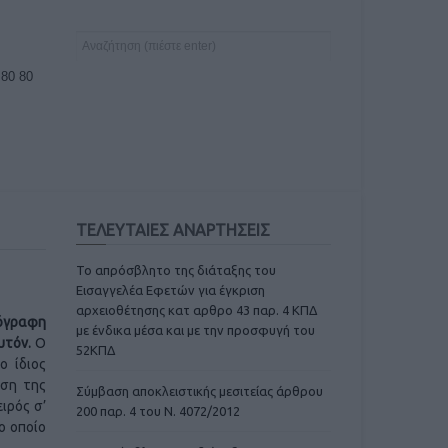
 80 80
ΤΕΛΕΥΤΑΙΕΣ ΑΝΑΡΤΗΣΕΙΣ
Το απρόσβλητο της διάταξης του
Εισαγγελέα Εφετών για έγκριση
αρχειοθέτησης κατ αρθρο 43 παρ. 4 ΚΠΔ
ιόγραφη
με ένδικα μέσα και με την προσφυγή του
υτόν.
Ο
52ΚΠΔ
ο ίδιος
ιση της
Σύμβαση αποκλειστικής μεσιτείας άρθρου
ιρός σ’
200 παρ. 4 του Ν. 4072/2012
ο οποίο