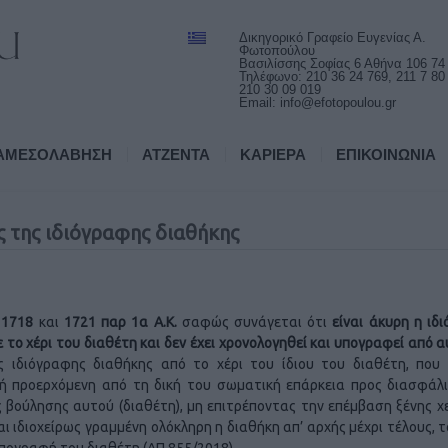
Δικηγορικό Γραφείο Ευγενίας Α.
Φωτοπούλου
Βασιλίσσης Σοφίας 6 Αθήνα 106 74
Τηλέφωνο: 210 36 24 769, 211 7 80
210 30 09 019
Email:
info@efotopoulou.gr
ΑΜΕΣΟΛΑΒΗΣΗ
ΑΤΖΕΝΤΑ
ΚΑΡΙΕΡΑ
ΕΠΙΚΟΙΝΩΝΙΑ
 της ιδιόγραφης διαθήκης
ν
1718
και
1721 παρ 1α
Α.Κ.
σαφώς συνάγεται ότι
είναι άκυρη η ιδ
 το χέρι του διαθέτη και δεν έχει χρονολογηθεί και υπογραφεί από α
 ιδιόγραφης διαθήκης από το χέρι του ίδιου του διαθέτη, που 
αφή προερχόμενη από τη δική του σωματική επάρκεια προς διασφάλ
 βούλησης αυτού (διαθέτη), μη επιτρέποντας την επέμβαση ξένης χε
ναι ιδιοχείρως γραμμένη ολόκληρη η διαθήκη απ’ αρχής μέχρι τέλους, τ
υπογραφή του διαθέτη (ΑΠ 855/2018).