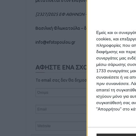
μετατίθεται στον ενάγοντα (ΑΠ 413/2024).
[2327/2025 ΕΦ ΑΘΗΝΩΝ – ΤΝΠ ΝΟΜΟΣ]
Βασιλική Φλωκατούλα – δικηγόρος
Εμείς και οι συνεργ
cookies, και επεξε
info@efotopoulou.gr
πληροφορίες που απο
διαφήμισης και περι
συνεργάτες μας ενδέ
μέσω σάρωσης συσκευ
ΑΦΗΣΤΕ ΕΝΑ ΣΧΟΛΙΟ
1733 συνεργάτες μας
συναινέσετε ή να απ
Το email σας δεν θα δημοσιευτεί
πριν συναινέσετε.
Λά
απαιτεί τη συγκατάθ
ισχύουν μόνο για αυ
συγκατάθεσή σας ανά
"Απορρήτου" στο κάτ