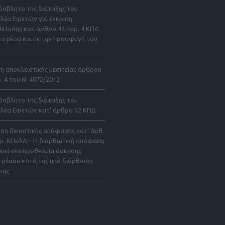
όσβλητο της διάταξης του
ελέα Εφετών για έγκριση
θέτησης κατ αρθρο 43 παρ. 4 ΚΠΔ
κα μέσα και με την προσφυγή του
 αποκλειστικής μεσιτείας άρθρου
. 4 του Ν. 4072/2012
όσβλητο της διάταξης του
ελέα Εφετών κατ’ άρθρο 52 ΚΠΔ
ση δικαστικής απόφασης κατ’ άρθ.
όμ. ΚΠολΔ – Η διορθωτική απόφαση
ινεί νέα προθεσμία άσκησης
υ μέσου κατά της υπό διόρθωση
σης