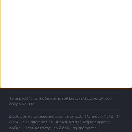
οποία φροντίζουμε να δείχνουμε στις υποθέσεις όλων των
εντολέων μας. Η εμπιστοσύνη, η εχεμύθεια και το συμφέρον του
πελάτη αποτελούν γνώμονα σε κάθε μας χειρισμό, με στόχο την
αποτελεσματικότητα και την περαίωση των υποθέσεων χωρίς
εκκρεμότητες. Αναλαμβάνουμε υποθέσεις σχετικές με όλους τους
τομείς δραστηριοτήτων που παραθέτουμε στην ιστοσελίδα μας.
ΤΕΛΕΥΤΑΙΕΣ ΑΝΑΡΤΗΣΕΙΣ
Το απρόσβλητο της διάταξης του Εισαγγελέα Εφετών για
έγκριση αρχειοθέτησης κατ αρθρο 43 παρ. 4 ΚΠΔ με ένδικα μέσα
και με την προσφυγή του 52ΚΠΔ
Σύμβαση αποκλειστικής μεσιτείας άρθρου 200 παρ. 4 του Ν.
4072/2012
Το απρόσβλητο της διάταξης του Εισαγγελέα Εφετών κατ’
άρθρο 52 ΚΠΔ
Διόρθωση δικαστικής απόφασης κατ’ άρθ. 315 επόμ. ΚΠολΔ – Η
διορθωτική απόφαση δεν εκκινεί νέα προθεσμία άσκησης
ενδίκου μέσου κατά της υπό διόρθωση απόφασης