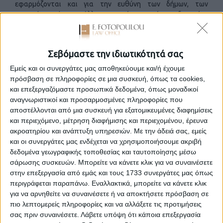
εφαρμόζονται και για την ευθύνη των δήμων, των
κοινοτήτων ή των άλλων νομικών προσώπων δημοσίου
δικαίου από πράξεις ή παραλείψεις των οργάνων που
βρίσκονται στην υπηρεσία τους». Τέλος, στο άρθρο 73 του
Κώδικα Διοικητικής Δικονομίας (Κ.Δ.Δ., ο οποίος κυρώθηκε με
Σεβόμαστε την ιδιωτικότητά σας
το άρθρο πρώτο του ν. 2717/1999, Α΄ 97), ορίζεται ότι: «1. Το
δικόγραφο της αγωγής, εκτός από τα στοιχεία που
Εμείς και οι συνεργάτες μας αποθηκεύουμε και/ή έχουμε
προβλέπει το άρθρο 45, πρέπει να περιέχει και : α) καθορισμό
πρόσβαση σε πληροφορίες σε μια συσκευή, όπως τα cookies,
της έννομης σχέσης από την οποία απορρέει η αξίωση, β)
και επεξεργαζόμαστε προσωπικά δεδομένα, όπως μοναδικοί
σαφή έκθεση των πραγματικών περιστατικών, καθώς και
αναγνωριστικοί και προσαρμοσμένες πληροφορίες που
τους λόγους που θεμελιώνουν κατά νόμο την αξίωση και γ)
αποστέλλονται από μια συσκευή για εξατομικευμένες διαφημίσεις
σαφώς καθορισμένο αίτημα. 2. …».
και περιεχόμενο, μέτρηση διαφήμισης και περιεχομένου, έρευνα
ακροατηρίου και ανάπτυξη υπηρεσιών.
Με την άδειά σας, εμείς
και οι συνεργάτες μας ενδέχεται να χρησιμοποιήσουμε ακριβή
Κατά την έννοια των ανωτέρω διατάξεων,
ευθύνη του
δεδομένα γεωγραφικής τοποθεσίας και ταυτοποίησης μέσω
Δημοσίου ή του νομικού προσώπου δημοσίου δικαίου
σάρωσης συσκευών. Μπορείτε να κάνετε κλικ για να συναινέσετε
(ν.π.δ.δ.) προς αποζημίωση γεννάται όχι μόνον από την
στην επεξεργασία από εμάς και τους 1733 συνεργάτες μας όπως
έκδοση μη νόμιμης εκτελεστής διοικητικής πράξης ή από τη
περιγράφεται παραπάνω. Εναλλακτικά, μπορείτε να κάνετε κλικ
μη νόμιμη παράλειψη έκδοσης τέτοιας πράξης, αλλά και από
για να αρνηθείτε να συναινέσετε ή να αποκτήσετε πρόσβαση σε
μη νόμιμες υλικές ενέργειες των οργάνων του Δημοσίου ή
πιο λεπτομερείς πληροφορίες και να αλλάξετε τις προτιμήσεις
ν.π.δ.δ. ή από παραλείψεις οφειλομένων νομίμων υλικών
σας πριν συναινέσετε.
Λάβετε υπόψη ότι κάποια επεξεργασία
ενεργειών αυτών, εφόσον οι υλικές αυτές ενέργειες ή