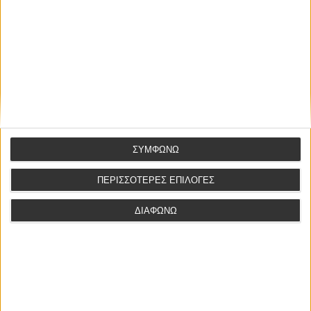
(πρβλ. Σ.τ.Ε. 1425/2005, 600/2005, 517/2003)
,
έκρινε ότι
κατά το μέρος αυτό το εναγόμενο Ελληνικό Δημόσιο δε
νομιμοποιείται παθητικώς στην παρούσα δίκη, και συνεπώς
η κρινόμενη αγωγή, η οποία δεν στρέφεται κατά των
προαναφερόμενων ν.π.δ.δ., πρέπει να απορριφθεί ως
απαράδεκτη, κατά το βασίμως προβαλλόμενο από αυτό
λόγο, που, άλλωστε, ερευνάται και αυτεπαγγέλτως από το
Δικαστήριο.
ΣΥΜΦΩΝΩ
Ναταλία Κ. Νεραντζάκη, δικηγόρος
ΠΕΡΙΣΣΟΤΕΡΕΣ ΕΠΙΛΟΓΕΣ
info@efotopoulou.gr
ΔΙΑΦΩΝΩ
ΑΦΗΣΤΕ ΕΝΑ ΣΧΟΛΙΟ
Το email σας δεν θα δημοσιευτεί