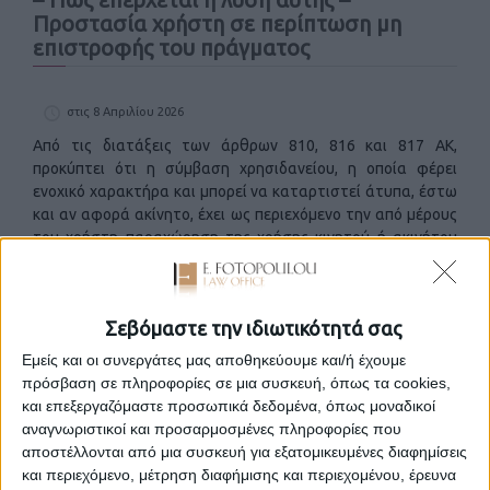
Προστασία χρήστη σε περίπτωση μη
επιστροφής του πράγματος
στις 8 Απριλίου 2026
Από τις διατάξεις των άρθρων 810, 816 και 817 ΑΚ,
προκύπτει ότι η σύμβαση χρησιδανείου, η οποία φέρει
ενοχικό χαρακτήρα και μπορεί να καταρτιστεί άτυπα, έστω
και αν αφορά ακίνητο, έχει ως περιεχόμενο την από μέρους
του χρήστη παραχώρηση της χρήσης κινητού ή ακινήτου
πράγματος, χωρίς αντάλλαγμα στον χρησάμενο, ο οποίος
υποχρεούται να αποδώσει το πράγμα στον χρήστη μετά τη
λήξη της σύμβασης, που μπορεί να συναφθεί είτε για
Σεβόμαστε την ιδιωτικότητά σας
αόριστο είτε για ορισμένο χρόνο. Ο όρος παραχώρησης της
χρήσης χωρίς αντάλλαγμα είναι ουσιώδης, διότι, αν
Εμείς και οι συνεργάτες μας αποθηκεύουμε και/ή έχουμε
συμφωνήθηκε “αντάλλαγμα”, η σύμβαση αυτή δεν μπορεί
πρόσβαση σε πληροφορίες σε μια συσκευή, όπως τα cookies,
να χαρακτηριστεί ως χρησιδάνειο, αλλά συνήθως, ή ως
και επεξεργαζόμαστε προσωπικά δεδομένα, όπως μοναδικοί
μίσθωση ή άλλη μικτή σύμβαση, μη ρυθμιζόμενη πάντως
αναγνωριστικοί και προσαρμοσμένες πληροφορίες που
από τις διατάξεις περί χρησιδανείου. Ως αντάλλαγμα,
αποστέλλονται από μια συσκευή για εξατομικευμένες διαφημίσεις
θεωρείται κάθε παροχή που λαμβάνει ο χρήστης δυνάμει
και περιεχόμενο, μέτρηση διαφήμισης και περιεχομένου, έρευνα