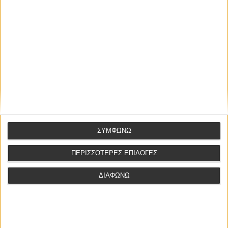
ΤΕΛΕΥΤΑΙΕΣ ΑΝΑΡΤΗΣΕΙΣ
Το απρόσβλητο της διάταξης του Εισαγγελέα Εφετών για
έγκριση αρχειοθέτησης κατ αρθρο 43 παρ. 4 ΚΠΔ με ένδικα μέσα
ΣΥΜΦΩΝΩ
και με την προσφυγή του 52ΚΠΔ
ΠΕΡΙΣΣΟΤΕΡΕΣ ΕΠΙΛΟΓΕΣ
Σύμβαση αποκλειστικής μεσιτείας άρθρου 200 παρ. 4 του Ν.
4072/2012
ΔΙΑΦΩΝΩ
Το απρόσβλητο της διάταξης του Εισαγγελέα Εφετών κατ’
άρθρο 52 ΚΠΔ
Διόρθωση δικαστικής απόφασης κατ’ άρθ. 315 επόμ. ΚΠολΔ – Η
διορθωτική απόφαση δεν εκκινεί νέα προθεσμία άσκησης