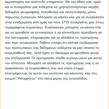
της σύμβασης, καθώς και κάθε ωφέλεια που έχει αυτός από
ακροατηρίου και ανάπτυξη υπηρεσιών.
Με την άδειά σας, εμείς
τη χρήση του πράγματος από τον χρησάμενο, εφόσον αυτή,
και οι συνεργάτες μας ενδέχεται να χρησιμοποιήσουμε ακριβή
υπό τις συγκεκριμένες περιστάσεις είναι τόσο σημαντική,
δεδομένα γεωγραφικής τοποθεσίας και ταυτοποίησης μέσω
που να αφαιρεί από την πράξη του χρήστη τον χαρακτήρα
σάρωσης συσκευών. Μπορείτε να κάνετε κλικ για να συναινέσετε
της αγαθοσύνης η οποία οριοθετεί το χρησιδάνειο από τις
στην επεξεργασία από εμάς και τους 1733 συνεργάτες μας όπως
άλλες συμβάσεις (ΑΠ 567/2023, ΑΠ 1645/2022, ΑΠ
περιγράφεται παραπάνω. Εναλλακτικά, μπορείτε να κάνετε κλικ
1133/2018, ΑΠ 449/2014).
για να αρνηθείτε να συναινέσετε ή να αποκτήσετε πρόσβαση σε
πιο λεπτομερείς πληροφορίες και να αλλάξετε τις προτιμήσεις
Περαιτέρω, από τον συνδυασμό της διάταξης του άρθρου
σας πριν συναινέσετε.
Λάβετε υπόψη ότι κάποια επεξεργασία
810 ΑΚ, προς αυτήν του άρθρου 816 του ίδιου Κώδικα,
των προσωπικών σας δεδομένων ενδέχεται να μην απαιτεί τη
προκύπτει ότι αν το χρησιδάνειο ορίστηκε για αόριστο
συγκατάθεσή σας, αλλά έχετε το δικαίωμα να αρνηθείτε αυτήν
χρόνο, η σύμβαση λύνεται με καταγγελία από τον χρήστη,
την επεξεργασία. Οι προτιμήσεις σαςθα ισχύουν μόνο για αυτόν
αρκεί να μην ασκείται το δικαίωμα καταγγελίας άκαιρα και
τον ιστότοπο. Μπορείτε να αλλάξετε τις προτιμήσεις σας ή να
επιζήμια (άρθρα 200, 288 ΑΚ), ενόψει της ιδιάζουσας φύσης
ανακαλέσετε τη συγκατάθεσή σας ανά πάσα στιγμή
του χρησιδανείου ως σύμβασης φιλαλληλίας, αγαθοσύνης
επιστρέφοντας σε αυτόν τον ιστότοπο και κάνοντας κλικ στο
και κοινωνικής ευπρέπειας, γεγονός πάντως, που αποτελεί
κουμπί "Απορρήτου" στο κάτω μέρος της ιστοσελίδας.
περιεχόμενο σχετικής ένστασης του εναγόμενου
χρησάμενου (ΑΠ 567/2023, ΑΠ 1645/2022, ΑΠ 1133/2018, ΑΠ
449/2014).
Εξάλλου, σε περίπτωση μη επιστροφής του πράγματος κατά