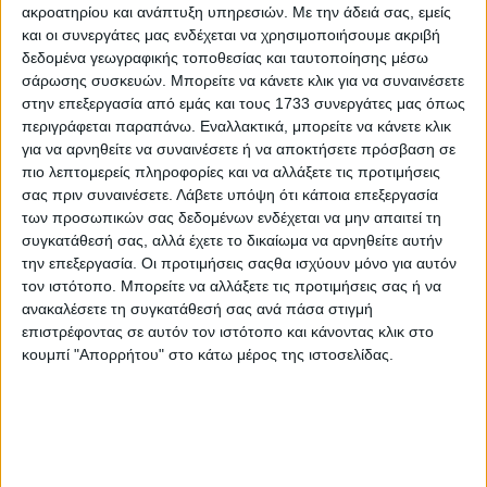
ακροατηρίου και ανάπτυξη υπηρεσιών.
Με την άδειά σας, εμείς
κίνδυνο της τυχαίας καταστροφής ή βλάβης του. Ο
και οι συνεργάτες μας ενδέχεται να χρησιμοποιήσουμε ακριβή
παρακαταθέτης έχει πάντοτε ενοχική αξίωση για την
δεδομένα γεωγραφικής τοποθεσίας και ταυτοποίησης μέσω
απόδοση των πραγμάτων ίδια ποιότητας και ποσότητας με
σάρωσης συσκευών. Μπορείτε να κάνετε κλικ για να συναινέσετε
αυτά που κατέθεσε. Με τη λήξη της σύμβασης, γεννάται
στην επεξεργασία από εμάς και τους 1733 συνεργάτες μας όπως
υποχρέωση του θεματοφύλακα για απόδοση πραγμάτων
περιγράφεται παραπάνω. Εναλλακτικά, μπορείτε να κάνετε κλικ
της ίδιας ποσότητας και ποιότητας, όπως και στο δάνειο. Ο
για να αρνηθείτε να συναινέσετε ή να αποκτήσετε πρόσβαση σε
θεματοφύλακας δεν έχει δικαίωμα να μεταχειρίζεται το
πιο λεπτομερείς πληροφορίες και να αλλάξετε τις προτιμήσεις
πράγμα χωρίς την άδεια του παρακαταθέτη, εκτός από την
σας πριν συναινέσετε.
Λάβετε υπόψη ότι κάποια επεξεργασία
περίπτωση που με ρητή ή σιωπηρή άδεια αυτού, μπορεί να
των προσωπικών σας δεδομένων ενδέχεται να μην απαιτεί τη
κάνει χρήση αυτού. Ο θεματοφύλακας, αν ο
συγκατάθεσή σας, αλλά έχετε το δικαίωμα να αρνηθείτε αυτήν
παρακαταθέτης απαιτεί το πράγμα, οφείλει να το αποδώσει
την επεξεργασία. Οι προτιμήσεις σαςθα ισχύουν μόνο για αυτόν
και αν ακόμη δεν έχει περάσει η προθεσμία που ορίστηκε για
τον ιστότοπο. Μπορείτε να αλλάξετε τις προτιμήσεις σας ή να
τη φύλαξή του (άρθρο 827 ΑΚ). Για την απόδοση του
ανακαλέσετε τη συγκατάθεσή σας ανά πάσα στιγμή
πράγματος, ο παρακαταθέτης μπορεί να ασκήσει κατά του
επιστρέφοντας σε αυτόν τον ιστότοπο και κάνοντας κλικ στο
θεματοφύλακα αγωγή από τη σύμβαση παρακαταθήκης,
κουμπί "Απορρήτου" στο κάτω μέρος της ιστοσελίδας.
στην οποία νομιμοποιείται ενεργητικά εκείνος που
παρακατέθεσε το πράγμα και ο οποίος συμβάλλεται στην
σύμβαση παρακαταθήκης και αντίστοιχα παθητικά ο
θεματοφύλακας, που έχει συμβληθεί στη σύμβαση
παρακαταθήκης και αν οι θεματοφύλακες είναι
περισσότεροι εφαρμόζονται οι διατάξεις των άρθρων 494