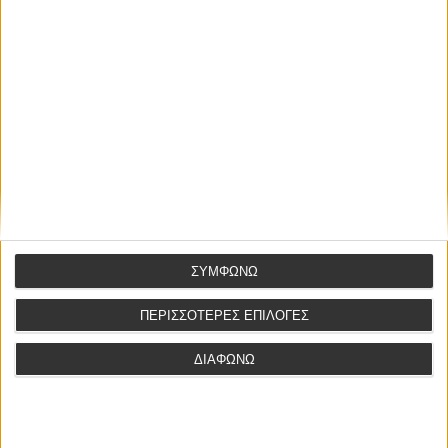
ΤΕΛΕΥΤΑΙΕΣ ΑΝΑΡΤΗΣΕΙΣ
Το απρόσβλητο της διάταξης του Εισαγγελέα Εφετών για
έγκριση αρχειοθέτησης κατ αρθρο 43 παρ. 4 ΚΠΔ με ένδικα μέσα
ΣΥΜΦΩΝΩ
και με την προσφυγή του 52ΚΠΔ
ΠΕΡΙΣΣΟΤΕΡΕΣ ΕΠΙΛΟΓΕΣ
Σύμβαση αποκλειστικής μεσιτείας άρθρου 200 παρ. 4 του Ν.
4072/2012
ΔΙΑΦΩΝΩ
Το απρόσβλητο της διάταξης του Εισαγγελέα Εφετών κατ’
άρθρο 52 ΚΠΔ