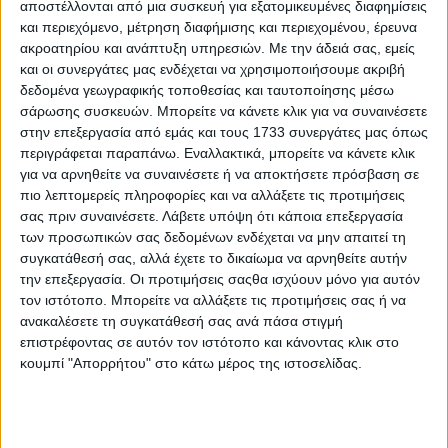
διατυπώσεως των σχετικών σημείων της αποφάσεως με
αποστέλλονται από μια συσκευή για εξατομικευμένες διαφημίσεις
την επεξήγηση της αληθούς έννοιας και την αποκατάσταση
και περιεχόμενο, μέτρηση διαφήμισης και περιεχομένου, έρευνα
του ακριβούς νοήματος αυτών.
ακροατηρίου και ανάπτυξη υπηρεσιών.
Με την άδειά σας, εμείς
και οι συνεργάτες μας ενδέχεται να χρησιμοποιήσουμε ακριβή
δεδομένα γεωγραφικής τοποθεσίας και ταυτοποίησης μέσω
Αμφίβολο, κατ’ αρχήν, θεωρείται το νόημα της αποφάσεως,
σάρωσης συσκευών. Μπορείτε να κάνετε κλικ για να συναινέσετε
όταν η λεκτική διατύπωση, λόγω των όρων που
στην επεξεργασία από εμάς και τους 1733 συνεργάτες μας όπως
χρησιμοποιήθηκαν, οδηγεί σε διάφορες ερμηνευτικές
περιγράφεται παραπάνω. Εναλλακτικά, μπορείτε να κάνετε κλικ
εκδοχές, ενώ η ασάφεια της αποφάσεως πρέπει να είναι
για να αρνηθείτε να συναινέσετε ή να αποκτήσετε πρόσβαση σε
τέτοια ώστε να δυσχεραίνεται ή να καθίσταται αδύνατη η
πιο λεπτομερείς πληροφορίες και να αλλάξετε τις προτιμήσεις
κατανόηση αυτής ή η εκτέλεσή της και η οριοθέτηση του
σας πριν συναινέσετε.
Λάβετε υπόψη ότι κάποια επεξεργασία
ουσιαστικού δεδικασμένου που απορρέει απ’ αυτή.
των προσωπικών σας δεδομένων ενδέχεται να μην απαιτεί τη
συγκατάθεσή σας, αλλά έχετε το δικαίωμα να αρνηθείτε αυτήν
Το δικαστήριο, ενώπιον του οποίου εισάγεται η αίτηση
την επεξεργασία. Οι προτιμήσεις σαςθα ισχύουν μόνο για αυτόν
ερμηνείας δικαστικής αποφάσεως, θα εξετάσει, σε πρώτη
τον ιστότοπο. Μπορείτε να αλλάξετε τις προτιμήσεις σας ή να
φάση, αν πράγματι η απόφαση είναι ασαφής, αόριστη και
ανακαλέσετε τη συγκατάθεσή σας ανά πάσα στιγμή
με αμφίβολο νόημα. Μόνο τότε, ήτοι, αν διαγνωστεί ότι η
επιστρέφοντας σε αυτόν τον ιστότοπο και κάνοντας κλικ στο
απόφαση δεν είναι “σαφής” αλλά έχει ανάγκη ερμηνείας, θα
κουμπί "Απορρήτου" στο κάτω μέρος της ιστοσελίδας.
προχωρήσει στην ερμηνεία της αποφάσεως, αναζητώντας
την αληθινή βούληση του Δικαστή (και όχι το νόημα της
αποφάσεως καθ` εαυτό), λαμβάνοντας υπόψη, εφόσον είναι
αναγκαίο, και τα διαδικαστικά έγγραφα της δίκης, κατά την