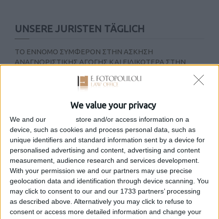
UNSERE JURISTEN TÄGLICH
ΤΟ ΕΝΝΟΜΟ ΣΥΜΦΕΡΟΝ ΣΤΗΝ ΑΣΚΗΣΗ
ΑΝΑΓΝΩΡΙΣΤΙΚΗΣ ΑΓΩΓΗΣ ΚΑΙ ΕΙΔΙΚΟΤΕΡΑ ΣΤΗΝ
ΑΝΑΓΝΩΡΙΣΤΙΚΗ ΑΓΩΓΗ ΜΕΤΑΒΙΒΑΣΗΣ ΚΥΡΙΟΤΗΤΑΣ
ΑΚΙΝΗΤΟΥ ΜΗ ΑΡΤΙΟΥ
on 7 October 2015
We value your privacy
προκύπτει ότι για την άσκηση αναγνωριστικής αγωγής απαιτείται
We and our
partners
store and/or access information on a
αφενός ύπαρξη ή ανυπαρξία κάποιας εννόμου σχέσεως, έστω και
device, such as cookies and process personal data, such as
αν γι’ αυτή δεν υπάρχει ακόμη γεννημένη αξίωση, και αφ’ ετέρου
unique identifiers and standard information sent by a device for
έννομο συμφέρον για την αναγνώριση της καταστάσεως αυτής.
personalised advertising and content, advertising and content
Έννομο συμφέρον υφίσταται όταν η ύπαρξη ή ανυπαρξία της
...
measurement, audience research and services development.
[Mehr]
With your permission we and our partners may use precise
geolocation data and identification through device scanning. You
may click to consent to our and our 1733 partners’ processing
as described above. Alternatively you may click to refuse to
consent or access more detailed information and change your