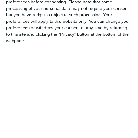
preferences before consenting.
Please note that some
ΑΥΤΟΔΙΚΑΙΩΣ ΚΑΙ ΕΞ ΥΠΑΡΧΗΣ ΑΚΥΡΗ Η ΜΕΤΑΒΙΒΑΣΗ
processing of your personal data may not require your consent,
ΚΥΡΙΟΤΗΤΑΣ ΑΠΟ ΤΗΝ ΟΠΟΙΑ ΠΡΟΚΥΠΤΟΥΝ ΜΗ ΑΡΤΙΑ
but you have a right to object to such processing. Your
ΟΙΚΟΠΕΔΑ
preferences will apply to this website only. You can change your
preferences or withdraw your consent at any time by returning
on 7 October 2015
to this site and clicking the "Privacy" button at the bottom of the
με τον τίτλο «Απαγορεύσεις κατατμήσεων οικοπέδων»,
webpage.
απαγορεύεται η μεταβίβαση της κυριότητας οικοπέδων που
συνεπάγεται τη δημιουργία μη άρτιων οικοπέδων είτε κατά το
ελάχιστο εμβαδόν, είτε κατά το ελάχιστο πρόσωπο, είτε κατά το
βάθος. Κατά δε το άρθρο 1 παρ. 1 περ. α΄ του 24/31-5-1985 Π.Δ.,
όπως
... [Mehr]
ΑΠΟΓΡΑΦΗ ΚΛΗΡΟΝΟΜΙΑΣ ΥΣΤΕΡΑ ΑΠΟ ΑΠΟΔΟΧΗ ΜΕ
ΤΟ ΕΥΡΓΕΤΗΜΑ ΤΗΣ ΑΠΟΓΡΑΦΗΣ – ΔΥΝΑΤΟΤΗΤΑ
ΠΑΡΑΣΤΑΣΗΣ ΤΟΥ ΑΡΜΟΔΙΟΥ ΟΙΚΟΝΟΜΙΚΟΥ ΕΦΟΡΟΥ
on 7 October 2015