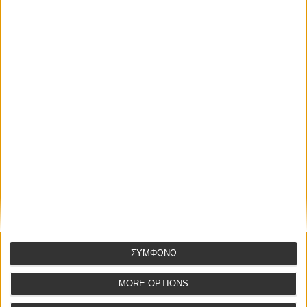
διεθνώς καθ
... [Mehr]
LETZTE BEITRÄGE
Schlichtungsdienste
ΤΟ ΕΝΝΟΜΟ ΣΥΜΦΕΡΟΝ ΣΤΗΝ ΑΣΚΗΣΗ ΑΝΑΓΝΩΡΙΣΤΙΚΗΣ
ΑΓΩΓΗΣ ΚΑΙ ΕΙΔΙΚΟΤΕΡΑ ΣΤΗΝ ΑΝΑΓΝΩΡΙΣΤΙΚΗ ΑΓΩΓΗ
ΜΕΤΑΒΙΒΑΣΗΣ ΚΥΡΙΟΤΗΤΑΣ ΑΚΙΝΗΤΟΥ ΜΗ ΑΡΤΙΟΥ
ΑΥΤΟΔΙΚΑΙΩΣ ΚΑΙ ΕΞ ΥΠΑΡΧΗΣ ΑΚΥΡΗ Η ΜΕΤΑΒΙΒΑΣΗ
ΣΥΜΦΩΝΩ
ΚΥΡΙΟΤΗΤΑΣ ΑΠΟ ΤΗΝ ΟΠΟΙΑ ΠΡΟΚΥΠΤΟΥΝ ΜΗ ΑΡΤΙΑ
ΟΙΚΟΠΕΔΑ
MORE OPTIONS
ΑΠΟΓΡΑΦΗ ΚΛΗΡΟΝΟΜΙΑΣ ΥΣΤΕΡΑ ΑΠΟ ΑΠΟΔΟΧΗ ΜΕ ΤΟ