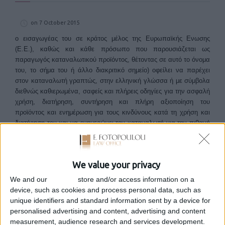
on 7 October 2015
ο εισαγωγέας του σε κράτος μέλος της Ευρωπαϊκής Ενωσης
(Ε.Ε.), καθώς και κάθε πρόσωπο που παρουσιάζεται ως
παραγωγός καταναλωτικού προϊόντος, θέτοντας σε αυτό το όνομα
του, το σήμα του ή άλλο διακριτικό σημείο) οφείλει να παρέχει
στον καταναλωτή γραπτώς, στην ελληνική γλώσσα ή με σύμβολα
διεθνώς καθιερωμένα, σαφείς και πλήρεις οδηγίες για την ασφαλή
χρήση, διατήρηση, συντήρηση και πλήρη αξιοποίηση του
προϊόντος και ενημέρωση για τους κινδύνους κατά τη χρήση και
διατήρηση του και να ενημερώνει τον καταναλωτή για την πιθανή
διάρκεια ζωής του προϊόντος.
Σχετικά με το ζήτημα της εγγύησης προβλέπεται ότι
όταν
παρέχεται εγγύηση στον καταναλωτή, ο προμηθευτής οφείλει
We value your privacy
να παρέχει αυτήν εγγράφως ή με άλλο τεχνικό μέσο
αποτύπωσης που μπορεί να είναι διαθέσιμο και προσιτό
We and our
partners
store and/or access information on a
στον καταναλωτή.
Σε περίπτωση προμήθειας καινούργιων
device, such as cookies and process personal data, such as
προϊόντων με μακρά διάρκεια ζωής (διαρκή καταναλωτικά
unique identifiers and standard information sent by a device for
αγαθά), η παροχή γραπτής εγγύησης είναι υποχρεωτική.
Η
personalised advertising and content, advertising and content
εγγύηση πρέπει να περιλαμβάνει, με απλή, ευανάγνωστη και
measurement, audience research and services development.