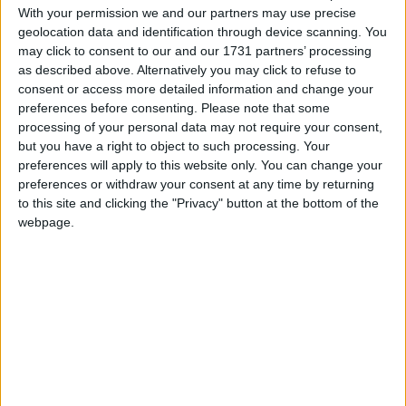
κατανοητή διατύπωση στην ελληνική γλώσσα, τουλάχιστον
With your permission we and our partners may use precise
την επωνυμία και τη διεύθυνση του εγγυητή, το προϊόν στο
geolocation data and identification through device scanning. You
οποίο αναφέρεται η εγγύηση, το ακριβές περιεχόμενο της, τη
may click to consent to our and our 1731 partners’ processing
διάρκεια της και την έκταση της εδαφικής ισχύος της. Στην
as described above. Alternatively you may click to refuse to
εγγύηση πρέπει να δηλώνονται, με σαφήνεια και πληρότητα,
consent or access more detailed information and change your
τα δικαιώματα που έχει ο καταναλωτής σύμφωνα με το
preferences before consenting.
Please note that some
εφαρμοστέο δίκαιο και να διευκρινίζεται ότι τα δικαιώματα
processing of your personal data may not require your consent,
αυτά δεν θίγονται από την εγγύηση. Η εγγύηση πρέπει να
but you have a right to object to such processing. Your
είναι σύμφωνη με τους κανόνες της καλής πίστης και να μην
preferences will apply to this website only. You can change your
αναιρείται από υπερβολικές ρήτρες εξαιρέσεων.
Η διάρκεια
preferences or withdraw your consent at any time by returning
της εγγύησης πρέπει να είναι εύλογη σε σχέση με την πιθανή
to this site and clicking the "Privacy" button at the bottom of the
διάρκεια ζωής του προϊόντος.
Ειδικά, για τα προϊόντα
webpage.
τεχνολογίας αιχμής, η διάρκεια της εγγύησης πρέπει να είναι
εύλογη σε σχέση με το χρόνο κατά τον οποίο τα προϊόντα
αυτά αναμένεται ότι θα παραμένουν σύγχρονα από
τεχνολογική άποψη, αν ο χρόνος αυτός είναι συντομότερος
από την πιθανή διάρκεια ζωής τους.
Περαιτέρω, εάν κατά τη διάρκεια ισχύος της εγγύησης
εμφανισθεί στο προϊόν ελάττωμα και ο προμηθευτής αρνείται
ή βραδύνει την επισκευή πέραν του αναγκαίου κατά
περίπτωση χρόνου, ο καταναλωτής δικαιούται να ζητήσει
την αντικατάσταση του προϊόντος με νέο ίσης αξίας και