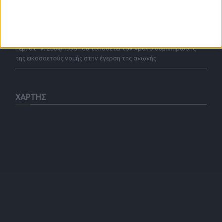
Η έκτακτη χρησικτησία ως τίτλος κτήσης στο Κτηματολόγιο
όταν ζητείται διόρθωση ανακριβούς πρώτης εγγραφής –
Ζητήματα συνταγματικότητας της διάταξης του άρθρου 6 παρ. 3
περ. στ΄ ν. 2664/1998 που τοποθετεί τον χρόνο συμπλήρωσης
της εικοσαετούς νομής στην έγερση της αγωγής
ΧΑΡΤΗΣ