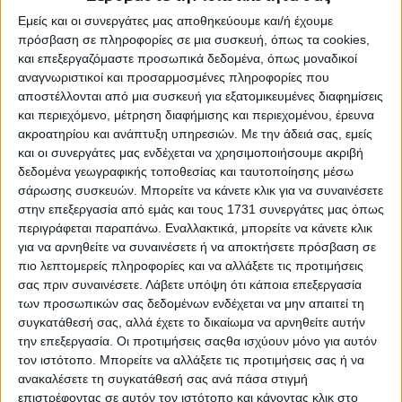
περισσότερο από τρία χρόνια, κάθε σύζυγος που συνέβαλε με
Εμείς και οι συνεργάτες μας αποθηκεύουμε και/ή έχουμε
οποιοδήποτε τρόπο στην αύξηση της περιουσίας του άλλου
δικαιούται να απαιτήσει την απόδοση του μέρους της αύξησης
πρόσβαση σε πληροφορίες σε μια συσκευή, όπως τα cookies,
που προέρχεται από
... [περισσότερα]
και επεξεργαζόμαστε προσωπικά δεδομένα, όπως μοναδικοί
αναγνωριστικοί και προσαρμοσμένες πληροφορίες που
αποστέλλονται από μια συσκευή για εξατομικευμένες διαφημίσεις
και περιεχόμενο, μέτρηση διαφήμισης και περιεχομένου, έρευνα
Εκτελεστότητα αποφάσεων που εκδίδονται κατά τη
ακροατηρίου και ανάπτυξη υπηρεσιών.
Με την άδειά σας, εμείς
διαδικασία των ασφαλιστικών μέτρων – Ανακοπή κι
και οι συνεργάτες μας ενδέχεται να χρησιμοποιήσουμε ακριβή
αντιρρήσεις κατά της εκτέλεσης
δεδομένα γεωγραφικής τοποθεσίας και ταυτοποίησης μέσω
σάρωσης συσκευών. Μπορείτε να κάνετε κλικ για να συναινέσετε
στις 15 Ιουνίου 2026
στην επεξεργασία από εμάς και τους 1731 συνεργάτες μας όπως
Από τον συνδυασμό των διατάξεων των άρθρων 700 παρ. 1 και
περιγράφεται παραπάνω. Εναλλακτικά, μπορείτε να κάνετε κλικ
702 παρ. 1 ΚΠολΔ, από τις οποίες η μεν πρώτη ορίζει ότι η
για να αρνηθείτε να συναινέσετε ή να αποκτήσετε πρόσβαση σε
απόφαση που διατάζει ασφαλιστικό μέτρο εκτελείται κατά τις
πιο λεπτομερείς πληροφορίες και να αλλάξετε τις προτιμήσεις
διατάξεις της αναγκαστικής εκτέλεσης και η δεύτερη ορίζει ότι
σας πριν συναινέσετε.
Λάβετε υπόψη ότι κάποια επεξεργασία
διαφορές που αφορούν την εκτέλεση απόφασης που διατάζει
των προσωπικών σας δεδομένων ενδέχεται να μην απαιτεί τη
ασφαλισ
... [περισσότερα]
συγκατάθεσή σας, αλλά έχετε το δικαίωμα να αρνηθείτε αυτήν
την επεξεργασία. Οι προτιμήσεις σαςθα ισχύουν μόνο για αυτόν
τον ιστότοπο. Μπορείτε να αλλάξετε τις προτιμήσεις σας ή να
«Κάτοχος» αυτοκινήτου κατά τον ν. ΓπΝ/1911 σε
ανακαλέσετε τη συγκατάθεσή σας ανά πάσα στιγμή
περίπτωση εκμισθώσεως
επιστρέφοντας σε αυτόν τον ιστότοπο και κάνοντας κλικ στο