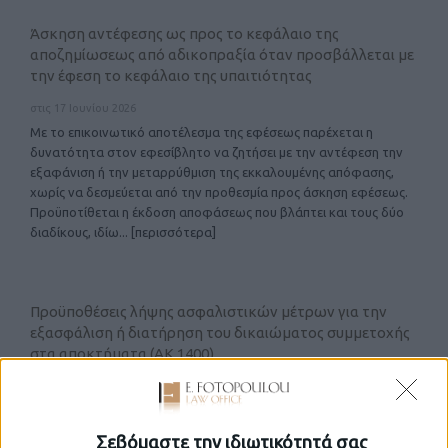
Άσκηση αντέφεσης ως προς το κεφάλαιο της
αποζημίωσεως από αδικοπραξία όταν προσβάλλεται με
την έφεση το κεφάλαιο της υπαιτιότητας
στις 17 Ιουνίου 2026
Με το επικοινωτικό αποτέλεσμα της εφέσεως παρέχεται η
δυνατότητα στον εφεσίβλητο να ζητήσει με την αντέφεση την
εξαφάνιση ή την μεταρρύθμιση της εκκαλουμένης απόφασης,
χωρίς να δεσμεύεται από την προθεσμία προς άσκηση εφέσεως.
Προϋποτίθεται η έκδοση αποφάσεως που βλάπτει και τους δύο
διαδίκους, ιδίω
... [περισσότερα]
Προϋποθέσεις λήψης ασφαλιστικών μέτρων για την
εξασφάλιση ή διατήρηση του δικαιώματος συμμετοχής
στα αποκτήματα (ΑΚ 1400)
στις 16 Ιουνίου 2026
Από το άρθρο 1400 συνάγεται ότι, σε περίπτωση λύσης ή
ακύρωσης του γάμου ή διάστασης των συζύγων που διήρκησε
Σεβόμαστε την ιδιωτικότητά σας