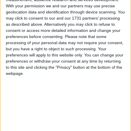
Gericht gebracht werden, soll die Versicherungsgesellschaft
With your permission we and our partners may use precise
des Arztes bezahlen. Damit die Schlichtung bei Medizinfällen
geolocation data and identification through device scanning. You
erfolgreich sein kann, soll unbedingt aufgeklärt werden,
may click to consent to our and our 1731 partners’ processing
inwiefern das private Abkommen zwischen dem Arzt und dem
as described above. Alternatively you may click to refuse to
Patienten, das vom Arzt während einer erfolgreichen
consent or access more detailed information and change your
Schlichtung unterschrieben wurde, die
preferences before consenting.
Please note that some
Versicherungsgesellschaft bindet; dies kann als
processing of your personal data may not require your consent,
Vollstreckungsanordnung gelten, wenn eine der Parteien dies
but you have a right to object to such processing. Your
verlangt (Artikel 9 G.3898/2010). Diese Unterlage kann nicht
preferences will apply to this website only. You can change your
als Vollstreckungsanordnung für eine Partei, die nicht Teil des
preferences or withdraw your consent at any time by returning
Vertrags ist, wie die Versicherungsgesellschaft, gelten. Dies
to this site and clicking the "Privacy" button at the bottom of the
ist ein der wichtigsten Gründe warum ich denke, dass dieses
webpage.
System von der Mehrheit der Ärzte abgelehnt wird. Jeder
Gerichtsentscheid ist besser als das Ergebnis einer
Schlichtung, wobei der Arzt den Betrag zahlen muss im
Gegensatz zu dem Gerichtsverfahren; dort übt der Arzt das
Recht auf notwendige Beiladung und Zwischenklage aus und
macht die Versicherungspartei zur Teilnehmerin am
Gerichtsverfahren, die schließlich den Betrag zahlen muss.
Αus diesem Grund und zur Förderung des Systems, das alle