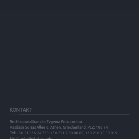
KONTAKT
Rechtsanwaltkanzlei Evgenia Fotopoulou
Vasilissis Sofias Allee 6, Athen, Griechenland, PLZ: 106 74
Tel:
+30 210 36 24 769, +30 211 7 80 80 80, +30 210 30 09 019.
Email:
info@efotopoulou.gr